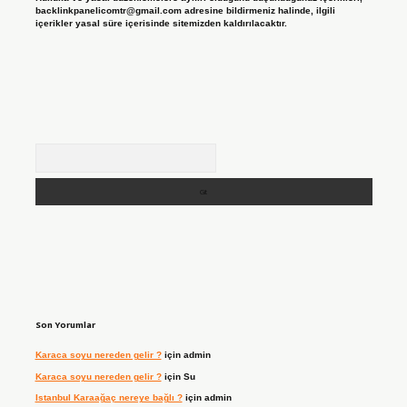
backlinkpanelicomtr@gmail.com
adresine bildirmeniz halinde, ilgili
içerikler yasal süre içerisinde sitemizden kaldırılacaktır.
Arama
Son Yorumlar
Karaca soyu nereden gelir ?
için
admin
Karaca soyu nereden gelir ?
için
Su
Istanbul Karaağaç nereye bağlı ?
için
admin