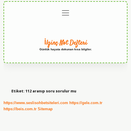
menüyü
Anasayfa
Gizlilik
Yasal
Hakkımızda
aç
Politikası
Uyarı
İlginç Not Defteri
Günlük hayata dokunan kısa bilgiler.
Etiket:
112 aranıp soru sorulur mu
https://www.seslisohbetsiteleri.com
https://gele.com.tr
https://beis.com.tr
Sitemap