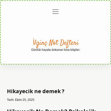
menüyü
Anasayfa
Gizlilik
Yasal
Hakkımızda
aç
Politikası
Uyarı
İlginç Not Defteri
Günlük hayata dokunan kısa bilgiler.
Hikayecik ne demek ?
Tarih: Ekim 25, 2025