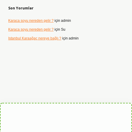
Son Yorumlar
Karaca soyu nereden gelir ?
için
admin
Karaca soyu nereden gelir ?
için
Su
Istanbul Karaağaç nereye bağlı ?
için
admin
t