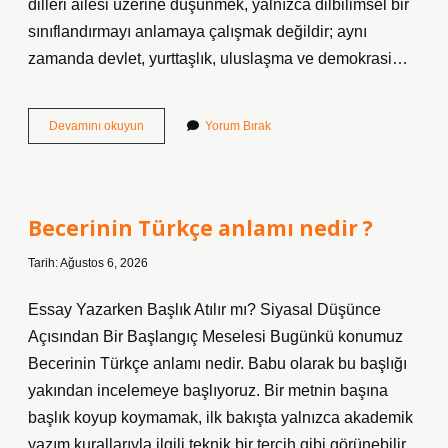
dilleri ailesi üzerine düşünmek, yalnızca dilbilimsel bir
sınıflandırmayı anlamaya çalışmak değildir; aynı
zamanda devlet, yurttaşlık, uluslaşma ve demokrasi…
Kafkas
Devamını okuyun
Yorum Bırak
dilleri
ailesi
nedir
?
Becerinin Türkçe anlamı nedir ?
Tarih: Ağustos 6, 2026
Essay Yazarken Başlık Atılır mı? Siyasal Düşünce
Açısından Bir Başlangıç Meselesi Bugünkü konumuz
Becerinin Türkçe anlamı nedir. Babu olarak bu başlığı
yakından incelemeye başlıyoruz. Bir metnin başına
başlık koyup koymamak, ilk bakışta yalnızca akademik
yazım kurallarıyla ilgili teknik bir tercih gibi görünebilir.