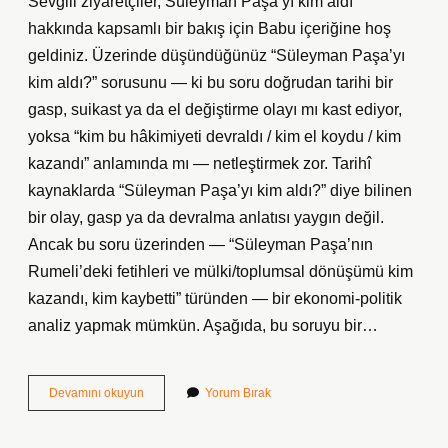
Sevgili ziyaretçiler, Süleyman Paşa’yı kim aldı
hakkında kapsamlı bir bakış için Babu içeriğine hoş
geldiniz. Üzerinde düşündüğünüz “Süleyman Paşa’yı
kim aldı?” sorusunu — ki bu soru doğrudan tarihi bir
gasp, suikast ya da el değiştirme olayı mı kast ediyor,
yoksa “kim bu hâkimiyeti devraldı / kim el koydu / kim
kazandı” anlamında mı — netleştirmek zor. Tarihî
kaynaklarda “Süleyman Paşa’yı kim aldı?” diye bilinen
bir olay, gasp ya da devralma anlatısı yaygın değil.
Ancak bu soru üzerinden — “Süleyman Paşa’nın
Rumeli’deki fetihleri ve mülki/toplumsal dönüşümü kim
kazandı, kim kaybetti” türünden — bir ekonomi-politik
analiz yapmak mümkün. Aşağıda, bu soruyu bir…
Süleyman
Devamını okuyun
Yorum Bırak
Paşa’yı
kim
aldı