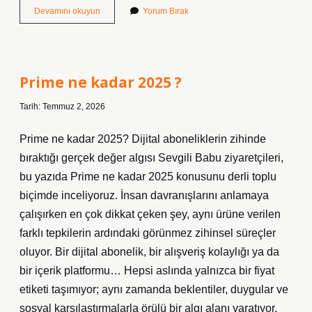
Aleviler
Devamını okuyun
Yorum Bırak
neden
amin
demez
?
Prime ne kadar 2025 ?
Tarih: Temmuz 2, 2026
Prime ne kadar 2025? Dijital aboneliklerin zihinde
bıraktığı gerçek değer algısı Sevgili Babu ziyaretçileri,
bu yazıda Prime ne kadar 2025 konusunu derli toplu
biçimde inceliyoruz. İnsan davranışlarını anlamaya
çalışırken en çok dikkat çeken şey, aynı ürüne verilen
farklı tepkilerin ardındaki görünmez zihinsel süreçler
oluyor. Bir dijital abonelik, bir alışveriş kolaylığı ya da
bir içerik platformu… Hepsi aslında yalnızca bir fiyat
etiketi taşımıyor; aynı zamanda beklentiler, duygular ve
sosyal karşılaştırmalarla örülü bir algı alanı yaratıyor.