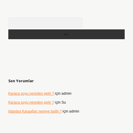
Arama
Son Yorumlar
Karaca soyu nereden gelir ?
için
admin
Karaca soyu nereden gelir ?
için
Su
Istanbul Karaağaç nereye bağlı ?
için
admin