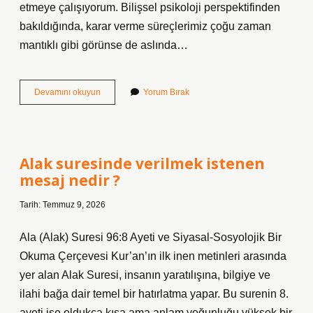
etmeye çalışıyorum. Bilişsel psikoloji perspektifinden
bakıldığında, karar verme süreçlerimiz çoğu zaman
mantıklı gibi görünse de aslında…
1
Devamını okuyun
Yorum Bırak
palet
su
Ne
Kadar
?
Alak suresinde verilmek istenen
mesaj nedir ?
Tarih: Temmuz 9, 2026
Ala (Alak) Suresi 96:8 Ayeti ve Siyasal-Sosyolojik Bir
Okuma Çerçevesi Kur’an’ın ilk inen metinleri arasında
yer alan Alak Suresi, insanın yaratılışına, bilgiye ve
ilahi bağa dair temel bir hatırlatma yapar. Bu surenin 8.
ayeti ise oldukça kısa ama anlam yoğunluğu yüksek bir