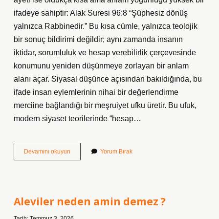
ifadeye sahiptir: Alak Suresi 96:8 “Şüphesiz dönüş
yalnızca Rabbinedir.” Bu kısa cümle, yalnızca teolojik
bir sonuç bildirimi değildir; aynı zamanda insanın
iktidar, sorumluluk ve hesap verebilirlik çerçevesinde
konumunu yeniden düşünmeye zorlayan bir anlam
alanı açar. Siyasal düşünce açısından bakıldığında, bu
ifade insan eylemlerinin nihai bir değerlendirme
merciine bağlandığı bir meşruiyet ufku üretir. Bu ufuk,
modern siyaset teorilerinde “hesap…
Alak
Devamını okuyun
Yorum Bırak
suresinde
verilmek
istenen
mesaj
nedir
Aleviler neden amin demez ?
?
Tarih: Temmuz 3, 2026