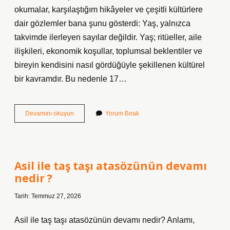
okumalar, karşılaştığım hikâyeler ve çeşitli kültürlere
dair gözlemler bana şunu gösterdi: Yaş, yalnızca
takvimde ilerleyen sayılar değildir. Yaş; ritüeller, aile
ilişkileri, ekonomik koşullar, toplumsal beklentiler ve
bireyin kendisini nasıl gördüğüyle şekillenen kültürel
bir kavramdır. Bu nedenle 17…
17
Devamını okuyun
Yorum Bırak
yaş
ruhsat
alabilir
mi
?
Asil ile taş taşı atasözünün devamı
nedir ?
Tarih: Temmuz 27, 2026
Asil ile taş taşı atasözünün devamı nedir? Anlamı,