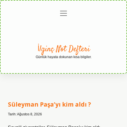
menüyü
Anasayfa
Gizlilik
Yasal
Hakkımızda
aç
Politikası
Uyarı
İlginç Not Defteri
Günlük hayata dokunan kısa bilgiler.
İlginç
Not
Süleyman Paşa’yı kim aldı ?
Defteri
Tarih: Ağustos 8, 2026
Yazılar