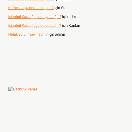
Karaca soyu nereden gelir ?
için
Su
Istanbul Karaağaç nereye bağlı ?
için
admin
Istanbul Karaağaç nereye bağlı ?
için
Kaplan
Helak edici 7 şey nedir ?
için
admin