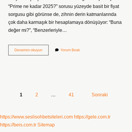
“Prime ne kadar 2025?” sorusu yüzeyde basit bir fiyat
sorgusu gibi görünse de, zihnin derin katmanlarında
çok daha karmaşık bir hesaplamaya dönüşüyor: “Buna
değer mi?”, “Benzerleriyle…
Prime
Devamını okuyun
Yorum Bırak
ne
kadar
2025
?
Yazı
1
2
…
41
Sonraki
sayfalaması
https://www.seslisohbetsiteleri.com
https://gele.com.tr
https://beis.com.tr
Sitemap