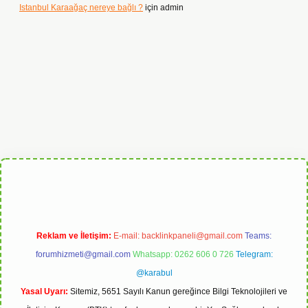
Istanbul Karaağaç nereye bağlı ?
için
admin
grandoperabet
Reklam ve İletişim:
E-mail:
backlinkpaneli@gmail.com
Teams:
forumhizmeti@gmail.com
Whatsapp: 0262 606 0 726
Telegram:
@karabul
Yasal Uyarı:
Sitemiz, 5651 Sayılı Kanun gereğince Bilgi Teknolojileri ve