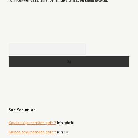
ilgili içerikler yasal süre içerisinde sitemizden kaldırılacaktır.
Arama
Son Yorumlar
Karaca soyu nereden gelir ?
için
admin
Karaca soyu nereden gelir ?
için
Su