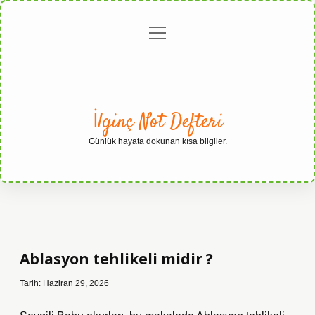
menüyü
Anasayfa
Gizlilik
Yasal
Hakkımızda
aç
Politikası
Uyarı
İlginç Not Defteri
Günlük hayata dokunan kısa bilgiler.
Ablasyon tehlikeli midir ?
Tarih: Haziran 29, 2026