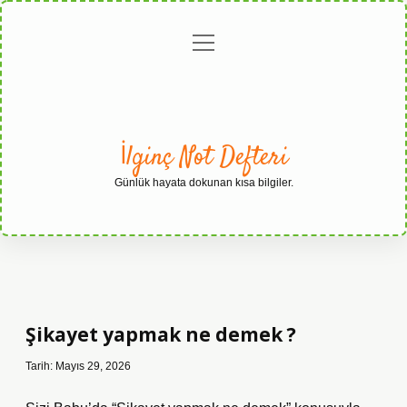
menüyü
Anasayfa
Gizlilik
Yasal
Hakkımızda
aç
Politikası
Uyarı
İlginç Not Defteri
Günlük hayata dokunan kısa bilgiler.
Şikayet yapmak ne demek ?
Tarih: Mayıs 29, 2026