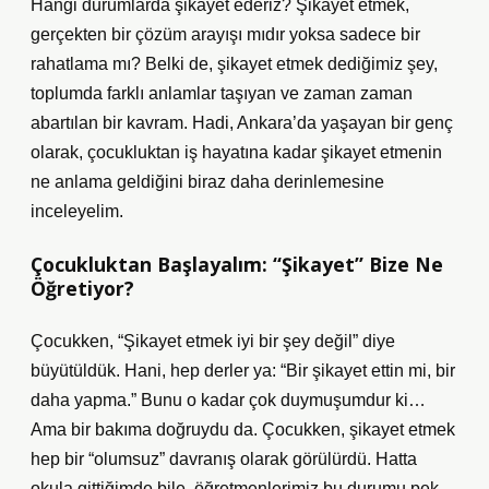
Hangi durumlarda şikayet ederiz? Şikayet etmek,
gerçekten bir çözüm arayışı mıdır yoksa sadece bir
rahatlama mı? Belki de, şikayet etmek dediğimiz şey,
toplumda farklı anlamlar taşıyan ve zaman zaman
abartılan bir kavram. Hadi, Ankara’da yaşayan bir genç
olarak, çocukluktan iş hayatına kadar şikayet etmenin
ne anlama geldiğini biraz daha derinlemesine
inceleyelim.
Çocukluktan Başlayalım: “Şikayet” Bize Ne
Öğretiyor?
Çocukken, “Şikayet etmek iyi bir şey değil” diye
büyütüldük. Hani, hep derler ya: “Bir şikayet ettin mi, bir
daha yapma.” Bunu o kadar çok duymuşumdur ki…
Ama bir bakıma doğruydu da. Çocukken, şikayet etmek
hep bir “olumsuz” davranış olarak görülürdü. Hatta
okula gittiğimde bile, öğretmenlerimiz bu durumu pek