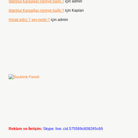
Istanbul Karaağaç nereye bağlı ?
için
admin
Istanbul Karaağaç nereye bağlı ?
için
Kaplan
Helak edici 7 şey nedir ?
için
admin
Reklam ve İletişim:
Skype: live:.cid.575569c608265c69