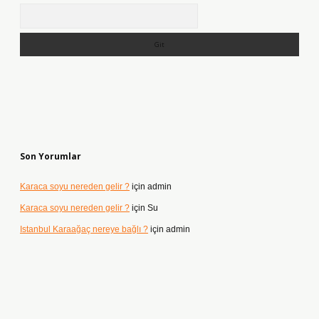
Arama
Son Yorumlar
Karaca soyu nereden gelir ?
için
admin
Karaca soyu nereden gelir ?
için
Su
Istanbul Karaağaç nereye bağlı ?
için
admin