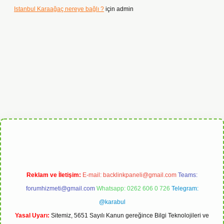
Istanbul Karaağaç nereye bağlı ?
için
admin
t
Reklam ve İletişim:
E-mail:
backlinkpaneli@gmail.com
Teams:
forumhizmeti@gmail.com
Whatsapp: 0262 606 0 726
Telegram:
@karabul
Yasal Uyarı:
Sitemiz, 5651 Sayılı Kanun gereğince Bilgi Teknolojileri ve