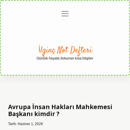
menüyü
Anasayfa
Gizlilik
Yasal
Hakkımızda
aç
Politikası
Uyarı
İlginç Not Defteri
Günlük hayata dokunan kısa bilgiler.
Avrupa İnsan Hakları Mahkemesi
Başkanı kimdir ?
Tarih: Haziran 1, 2026