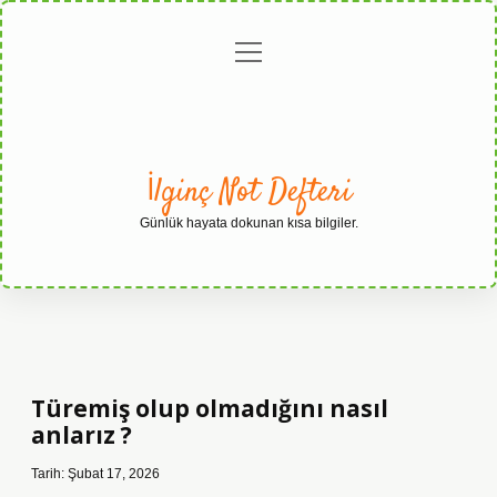
menüyü
Anasayfa
Gizlilik
Yasal
Hakkımızda
aç
Politikası
Uyarı
İlginç Not Defteri
Günlük hayata dokunan kısa bilgiler.
Türemiş olup olmadığını nasıl
anlarız ?
Tarih: Şubat 17, 2026