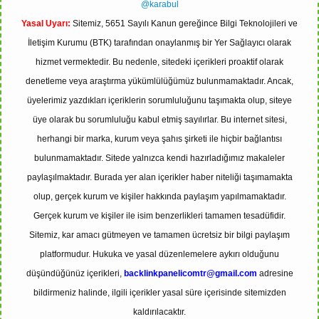
@karabul
Yasal Uyarı:
Sitemiz, 5651 Sayılı Kanun gereğince Bilgi Teknolojileri ve
İletişim Kurumu (BTK) tarafından onaylanmış bir Yer Sağlayıcı olarak
hizmet vermektedir. Bu nedenle, sitedeki içerikleri proaktif olarak
denetleme veya araştırma yükümlülüğümüz bulunmamaktadır. Ancak,
üyelerimiz yazdıkları içeriklerin sorumluluğunu taşımakta olup, siteye
üye olarak bu sorumluluğu kabul etmiş sayılırlar. Bu internet sitesi,
herhangi bir marka, kurum veya şahıs şirketi ile hiçbir bağlantısı
bulunmamaktadır. Sitede yalnızca kendi hazırladığımız makaleler
paylaşılmaktadır. Burada yer alan içerikler haber niteliği taşımamakta
olup, gerçek kurum ve kişiler hakkında paylaşım yapılmamaktadır.
Gerçek kurum ve kişiler ile isim benzerlikleri tamamen tesadüfidir.
Sitemiz, kar amacı gütmeyen ve tamamen ücretsiz bir bilgi paylaşım
platformudur. Hukuka ve yasal düzenlemelere aykırı olduğunu
düşündüğünüz içerikleri,
backlinkpanelicomtr@gmail.com
adresine
bildirmeniz halinde, ilgili içerikler yasal süre içerisinde sitemizden
kaldırılacaktır.