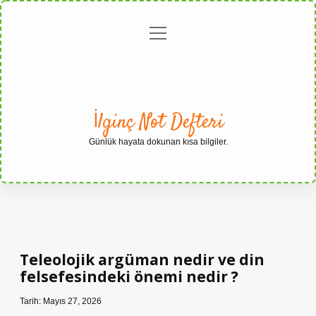
menüyü
Anasayfa
Gizlilik
Yasal
Hakkımızda
aç
Politikası
Uyarı
İlginç Not Defteri
Günlük hayata dokunan kısa bilgiler.
Teleolojik argüman nedir ve din
felsefesindeki önemi nedir ?
Tarih: Mayıs 27, 2026