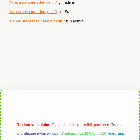
Karaca soyu nereden gelir ?
için
admin
Karaca soyu nereden gelir ?
için
Su
Istanbul Karaağaç nereye bağlı ?
için
admin
abet
Reklam ve İletişim:
E-mail:
backlinkpaneli@gmail.com
Teams:
forumhizmeti@gmail.com
Whatsapp: 0262 606 0 726
Telegram: