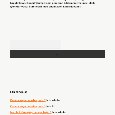
backlinkpanelicomtr@gmail.com
adresine bildirmeniz halinde, ilgili
içerikler yasal süre içerisinde sitemizden kaldırılacaktır.
Arama
Son Yorumlar
Karaca soyu nereden gelir ?
için
admin
Karaca soyu nereden gelir ?
için
Su
Istanbul Karaağaç nereye bağlı ?
için
admin