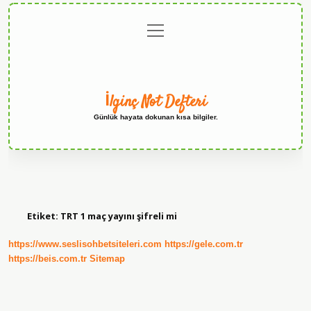
menüyü
Anasayfa
Gizlilik
Yasal
Hakkımızda
aç
Politikası
Uyarı
İlginç Not Defteri
Günlük hayata dokunan kısa bilgiler.
Etiket:
TRT 1 maç yayını şifreli mi
https://www.seslisohbetsiteleri.com
https://gele.com.tr
https://beis.com.tr
Sitemap