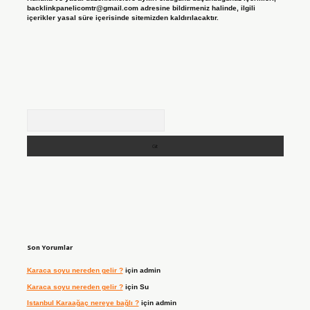
backlinkpanelicomtr@gmail.com
adresine bildirmeniz halinde, ilgili
içerikler yasal süre içerisinde sitemizden kaldırılacaktır.
Arama
Son Yorumlar
Karaca soyu nereden gelir ?
için
admin
Karaca soyu nereden gelir ?
için
Su
Istanbul Karaağaç nereye bağlı ?
için
admin