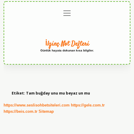
menüyü
Anasayfa
Gizlilik
Yasal
Hakkımızda
aç
Politikası
Uyarı
İlginç Not Defteri
Günlük hayata dokunan kısa bilgiler.
Etiket:
Tam buğday unu mu beyaz un mu
https://www.seslisohbetsiteleri.com
https://gele.com.tr
https://beis.com.tr
Sitemap