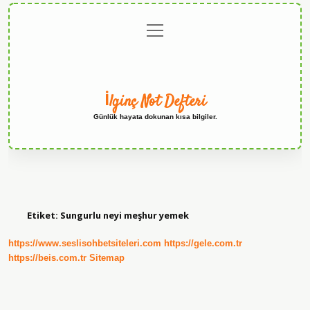
menüyü
Anasayfa
Gizlilik
Yasal
Hakkımızda
aç
Politikası
Uyarı
İlginç Not Defteri
Günlük hayata dokunan kısa bilgiler.
Etiket:
Sungurlu neyi meşhur yemek
https://www.seslisohbetsiteleri.com
https://gele.com.tr
https://beis.com.tr
Sitemap