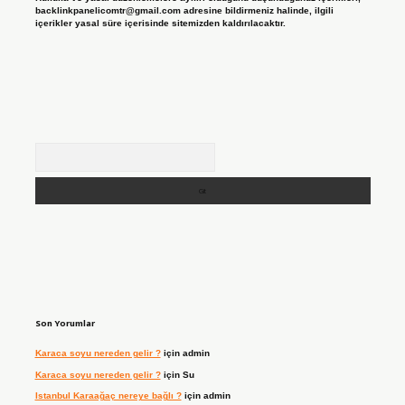
backlinkpanelicomtr@gmail.com
adresine bildirmeniz halinde, ilgili
içerikler yasal süre içerisinde sitemizden kaldırılacaktır.
Arama
Son Yorumlar
Karaca soyu nereden gelir ?
için
admin
Karaca soyu nereden gelir ?
için
Su
Istanbul Karaağaç nereye bağlı ?
için
admin