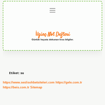
menüyü
Anasayfa
Gizlilik
Yasal
Hakkımızda
aç
Politikası
Uyarı
İlginç Not Defteri
Günlük hayata dokunan kısa bilgiler.
Etiket:
su
https://www.seslisohbetsiteleri.com
https://gele.com.tr
https://beis.com.tr
Sitemap