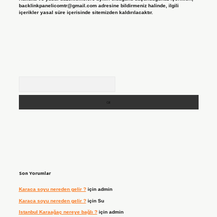
backlinkpanelicomtr@gmail.com
adresine bildirmeniz halinde, ilgili
içerikler yasal süre içerisinde sitemizden kaldırılacaktır.
Arama
Son Yorumlar
Karaca soyu nereden gelir ?
için
admin
Karaca soyu nereden gelir ?
için
Su
Istanbul Karaağaç nereye bağlı ?
için
admin