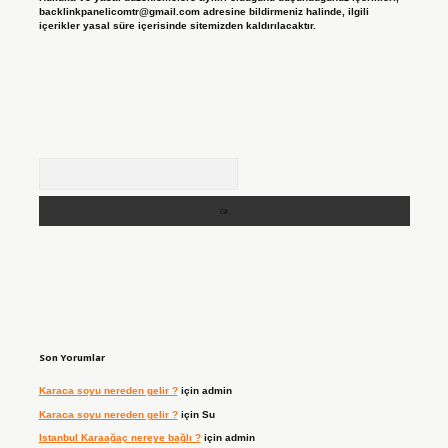
backlinkpanelicomtr@gmail.com
adresine bildirmeniz halinde, ilgili
içerikler yasal süre içerisinde sitemizden kaldırılacaktır.
Arama
Son Yorumlar
Karaca soyu nereden gelir ?
için
admin
Karaca soyu nereden gelir ?
için
Su
Istanbul Karaağaç nereye bağlı ?
için
admin