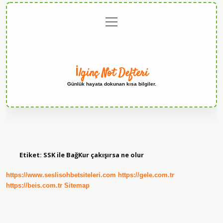
menüyü
Anasayfa
Gizlilik
Yasal
Hakkımızda
aç
Politikası
Uyarı
İlginç Not Defteri
Günlük hayata dokunan kısa bilgiler.
Etiket:
SSK ile BağKur çakışırsa ne olur
https://www.seslisohbetsiteleri.com
https://gele.com.tr
https://beis.com.tr
Sitemap