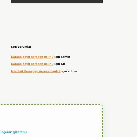
Son Yorumlar
Karaca soyu nereden gelir ?
için
admin
Karaca soyu nereden gelir ?
için
Su
Istanbul Karaağaç nereye bağlı ?
için
admin
elegram: @karabul