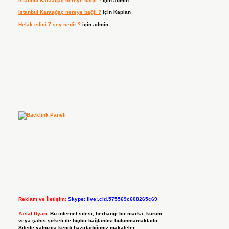
Istanbul Karaağaç nereye bağlı ?
için
admin
Istanbul Karaağaç nereye bağlı ?
için
Kaplan
Helak edici 7 şey nedir ?
için
admin
Reklam ve İletişim:
Skype: live:.cid.575569c608265c69
Yasal Uyarı:
Bu internet sitesi, herhangi bir marka, kurum
veya şahıs şirketi ile hiçbir bağlantısı bulunmamaktadır.
Sitede yalnızca kendi hazırladığımız makaleler