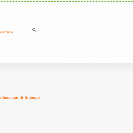
akkımızda
://beis.com.tr
Sitemap