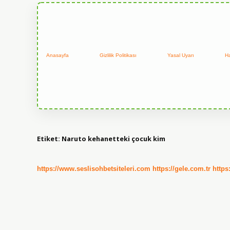
Anasayfa
Gizlilik Politikası
Yasal Uyarı
H
Etiket:
Naruto kehanetteki çocuk kim
https://www.seslisohbetsiteleri.com
https://gele.com.tr
https