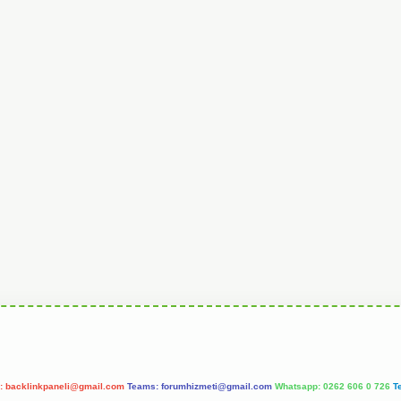
l:
backlinkpaneli@gmail.com
Teams:
forumhizmeti@gmail.com
Whatsapp: 0262 606 0 726
T