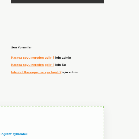
Son Yorumlar
Karaca soyu nereden gelir ?
için
admin
Karaca soyu nereden gelir ?
için
Su
Istanbul Karaağaç nereye bağlı ?
için
admin
elegram: @karabul