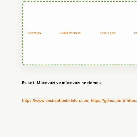
Anasayfa
Gizlilik Politikası
Yasal Uyarı
H
Etiket:
Mütevazi ve mütevazı ne demek
https://www.seslisohbetsiteleri.com
https://gele.com.tr
https