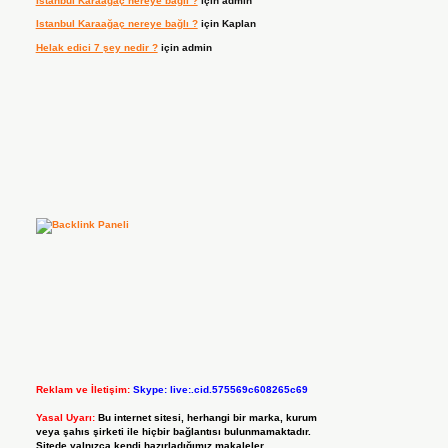
Istanbul Karaağaç nereye bağlı ?
için
admin
Istanbul Karaağaç nereye bağlı ?
için
Kaplan
Helak edici 7 şey nedir ?
için
admin
Reklam ve İletişim:
Skype: live:.cid.575569c608265c69
Yasal Uyarı:
Bu internet sitesi, herhangi bir marka, kurum
veya şahıs şirketi ile hiçbir bağlantısı bulunmamaktadır.
Sitede yalnızca kendi hazırladığımız makaleler