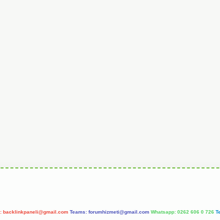
l:
backlinkpaneli@gmail.com
Teams:
forumhizmeti@gmail.com
Whatsapp: 0262 606 0 726
T