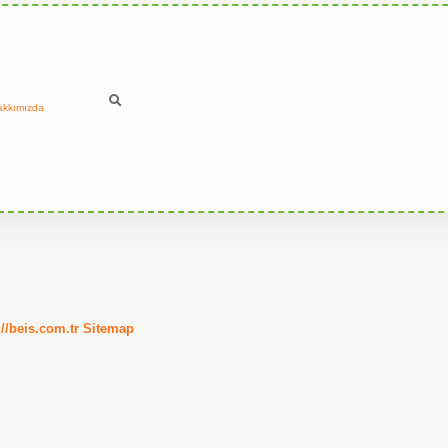
akkımızda
://beis.com.tr
Sitemap