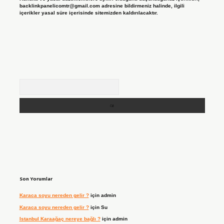
backlinkpanelicomtr@gmail.com
adresine bildirmeniz halinde, ilgili
içerikler yasal süre içerisinde sitemizden kaldırılacaktır.
Arama
Son Yorumlar
Karaca soyu nereden gelir ?
için
admin
Karaca soyu nereden gelir ?
için
Su
Istanbul Karaağaç nereye bağlı ?
için
admin