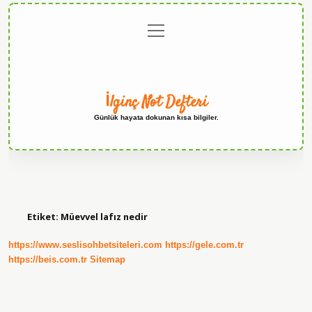
menüyü
Anasayfa
Gizlilik
Yasal
Hakkımızda
aç
Politikası
Uyarı
İlginç Not Defteri
Günlük hayata dokunan kısa bilgiler.
Etiket:
Müevvel lafız nedir
https://www.seslisohbetsiteleri.com
https://gele.com.tr
https://beis.com.tr
Sitemap