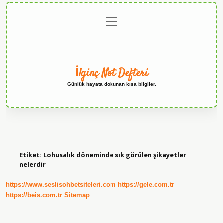
menüyü
Anasayfa
Gizlilik
Yasal
Hakkımızda
aç
Politikası
Uyarı
İlginç Not Defteri
Günlük hayata dokunan kısa bilgiler.
Etiket:
Lohusalık döneminde sık görülen şikayetler
nelerdir
https://www.seslisohbetsiteleri.com
https://gele.com.tr
https://beis.com.tr
Sitemap