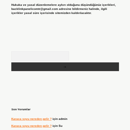
Hukuka ve yasal düzenlemelere aykırı olduğunu düşündüğünüz içerikleri,
backlinkpanelicomtr@gmail.com
adresine bildirmeniz halinde, ilgili
içerikler yasal süre içerisinde sitemizden kaldırılacaktır.
Arama
Son Yorumlar
Karaca soyu nereden gelir ?
için
admin
Karaca soyu nereden gelir ?
için
Su