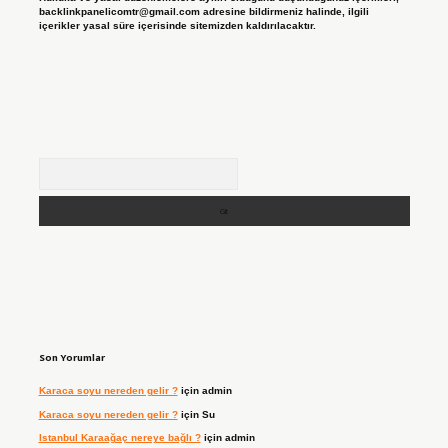
backlinkpanelicomtr@gmail.com
adresine bildirmeniz halinde, ilgili
içerikler yasal süre içerisinde sitemizden kaldırılacaktır.
Arama
Son Yorumlar
Karaca soyu nereden gelir ?
için
admin
Karaca soyu nereden gelir ?
için
Su
Istanbul Karaağaç nereye bağlı ?
için
admin