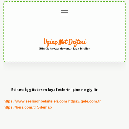
menüyü
Anasayfa
Gizlilik
Yasal
Hakkımızda
aç
Politikası
Uyarı
İlginç Not Defteri
Günlük hayata dokunan kısa bilgiler.
Etiket:
İç gösteren kıyafetlerin içine ne giyilir
https://www.seslisohbetsiteleri.com
https://gele.com.tr
https://beis.com.tr
Sitemap