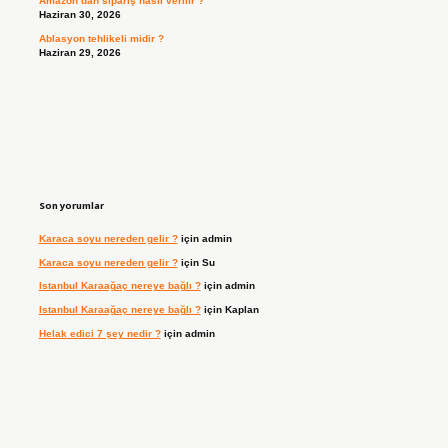
Amazon’dan sipariş nasıl verilir ?
Haziran 30, 2026
Ablasyon tehlikeli midir ?
Haziran 29, 2026
Son yorumlar
Karaca soyu nereden gelir ?
için
admin
Karaca soyu nereden gelir ?
için
Su
Istanbul Karaağaç nereye bağlı ?
için
admin
Istanbul Karaağaç nereye bağlı ?
için
Kaplan
Helak edici 7 şey nedir ?
için
admin