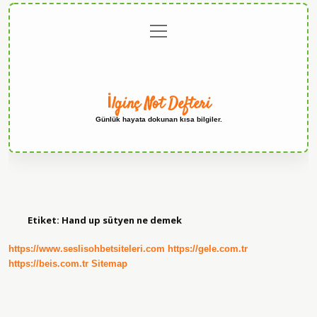
menüyü
Anasayfa
Gizlilik
Yasal
Hakkımızda
aç
Politikası
Uyarı
İlginç Not Defteri
Günlük hayata dokunan kısa bilgiler.
Etiket:
Hand up sütyen ne demek
https://www.seslisohbetsiteleri.com
https://gele.com.tr
https://beis.com.tr
Sitemap