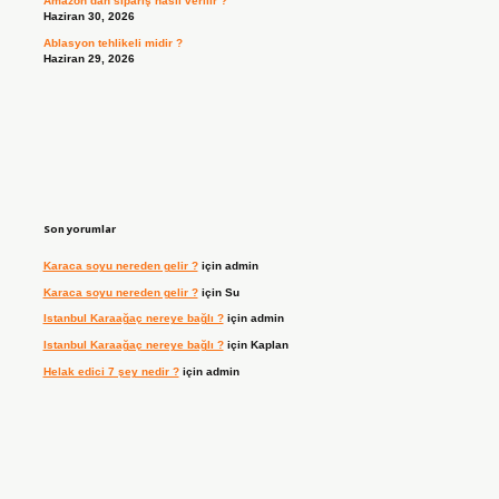
Amazon’dan sipariş nasıl verilir ?
Haziran 30, 2026
Ablasyon tehlikeli midir ?
Haziran 29, 2026
Son yorumlar
Karaca soyu nereden gelir ?
için
admin
Karaca soyu nereden gelir ?
için
Su
Istanbul Karaağaç nereye bağlı ?
için
admin
Istanbul Karaağaç nereye bağlı ?
için
Kaplan
Helak edici 7 şey nedir ?
için
admin