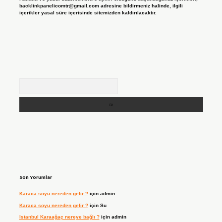
backlinkpanelicomtr@gmail.com
adresine bildirmeniz halinde, ilgili
içerikler yasal süre içerisinde sitemizden kaldırılacaktır.
Arama
Son Yorumlar
Karaca soyu nereden gelir ?
için
admin
Karaca soyu nereden gelir ?
için
Su
Istanbul Karaağaç nereye bağlı ?
için
admin