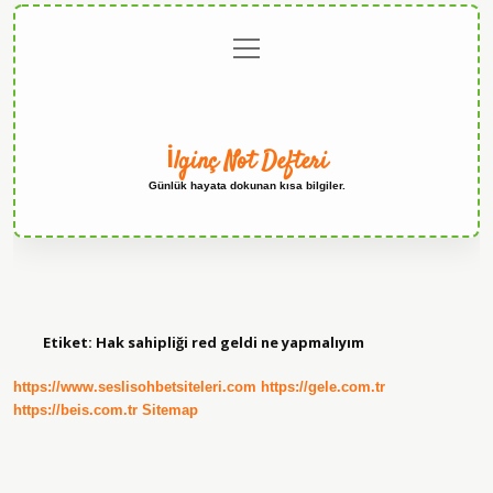
menüyü
Anasayfa
Gizlilik
Yasal
Hakkımızda
aç
Politikası
Uyarı
İlginç Not Defteri
Günlük hayata dokunan kısa bilgiler.
Etiket:
Hak sahipliği red geldi ne yapmalıyım
https://www.seslisohbetsiteleri.com
https://gele.com.tr
https://beis.com.tr
Sitemap