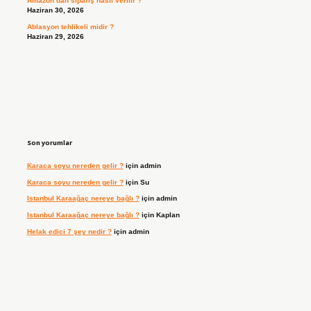
Amazon’dan sipariş nasıl verilir ?
Haziran 30, 2026
Ablasyon tehlikeli midir ?
Haziran 29, 2026
Son yorumlar
Karaca soyu nereden gelir ?
için
admin
Karaca soyu nereden gelir ?
için
Su
Istanbul Karaağaç nereye bağlı ?
için
admin
Istanbul Karaağaç nereye bağlı ?
için
Kaplan
Helak edici 7 şey nedir ?
için
admin