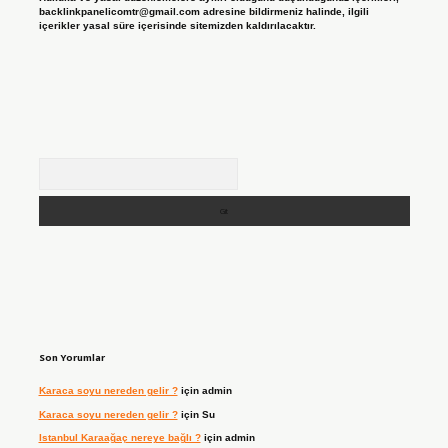
backlinkpanelicomtr@gmail.com
adresine bildirmeniz halinde, ilgili
içerikler yasal süre içerisinde sitemizden kaldırılacaktır.
Arama
Son Yorumlar
Karaca soyu nereden gelir ?
için
admin
Karaca soyu nereden gelir ?
için
Su
Istanbul Karaağaç nereye bağlı ?
için
admin