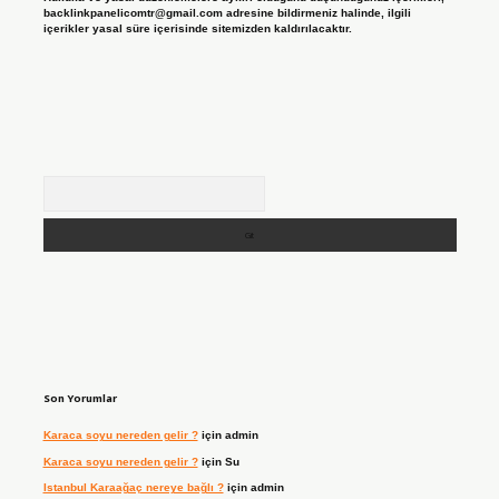
backlinkpanelicomtr@gmail.com
adresine bildirmeniz halinde, ilgili
içerikler yasal süre içerisinde sitemizden kaldırılacaktır.
Arama
Son Yorumlar
Karaca soyu nereden gelir ?
için
admin
Karaca soyu nereden gelir ?
için
Su
Istanbul Karaağaç nereye bağlı ?
için
admin