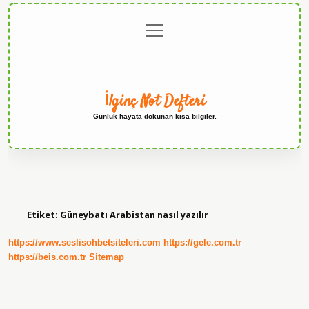
menüyü
Anasayfa
Gizlilik
Yasal
Hakkımızda
aç
Politikası
Uyarı
İlginç Not Defteri
Günlük hayata dokunan kısa bilgiler.
Etiket:
Güneybatı Arabistan nasıl yazılır
https://www.seslisohbetsiteleri.com
https://gele.com.tr
https://beis.com.tr
Sitemap