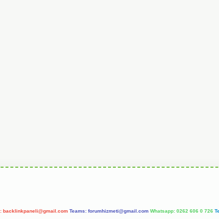
l:
backlinkpaneli@gmail.com
Teams:
forumhizmeti@gmail.com
Whatsapp: 0262 606 0 726
T