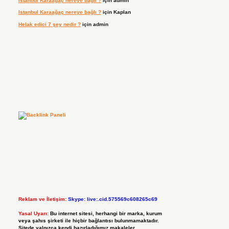
Istanbul Karaağaç nereye bağlı ?
için
admin
Istanbul Karaağaç nereye bağlı ?
için
Kaplan
Helak edici 7 şey nedir ?
için
admin
Reklam ve İletişim:
Skype: live:.cid.575569c608265c69
Yasal Uyarı:
Bu internet sitesi, herhangi bir marka, kurum
veya şahıs şirketi ile hiçbir bağlantısı bulunmamaktadır.
Sitede yalnızca kendi hazırladığımız makaleler