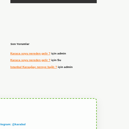
Son Yorumlar
Karaca soyu nereden gelir ?
için
admin
Karaca soyu nereden gelir ?
için
Su
Istanbul Karaağaç nereye bağlı ?
için
admin
elegram: @karabul