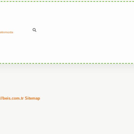
akkımızda
://beis.com.tr
Sitemap