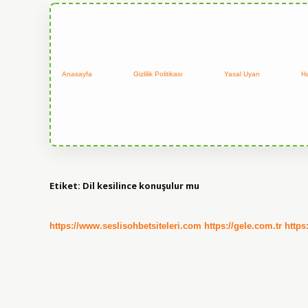
Anasayfa
Gizlilik Politikası
Yasal Uyarı
H
Etiket:
Dil kesilince konuşulur mu
https://www.seslisohbetsiteleri.com
https://gele.com.tr
https