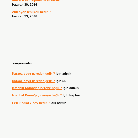
Amazon’dan sipariş nasıl verilir ?
Haziran 30, 2026
Ablasyon tehlikeli midir ?
Haziran 29, 2026
Son yorumlar
Karaca soyu nereden gelir ?
için
admin
Karaca soyu nereden gelir ?
için
Su
Istanbul Karaağaç nereye bağlı ?
için
admin
Istanbul Karaağaç nereye bağlı ?
için
Kaplan
Helak edici 7 şey nedir ?
için
admin