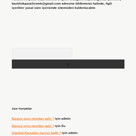
backlinkpanelicomtr@gmail.com
adresine bildirmeniz halinde, ilgili
içerikler yasal süre içerisinde sitemizden kaldırılacaktır.
Arama
Son Yorumlar
Karaca soyu nereden gelir ?
için
admin
Karaca soyu nereden gelir ?
için
Su
Istanbul Karaağaç nereye bağlı ?
için
admin