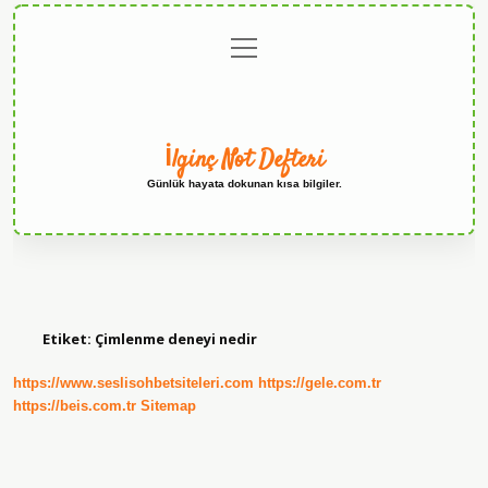
menüyü
Anasayfa
Gizlilik
Yasal
Hakkımızda
aç
Politikası
Uyarı
İlginç Not Defteri
Günlük hayata dokunan kısa bilgiler.
Etiket:
Çimlenme deneyi nedir
https://www.seslisohbetsiteleri.com
https://gele.com.tr
https://beis.com.tr
Sitemap