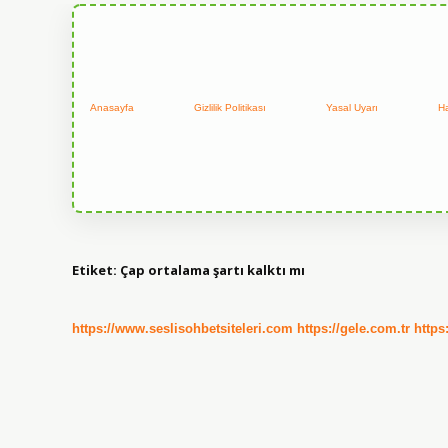
Anasayfa
Gizlilik Politikası
Yasal Uyarı
H
Etiket:
Çap ortalama şartı kalktı mı
https://www.seslisohbetsiteleri.com
https://gele.com.tr
https