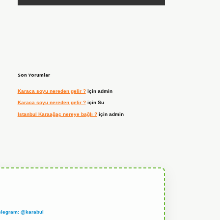
Son Yorumlar
Karaca soyu nereden gelir ?
için
admin
Karaca soyu nereden gelir ?
için
Su
Istanbul Karaağaç nereye bağlı ?
için
admin
elegram: @karabul