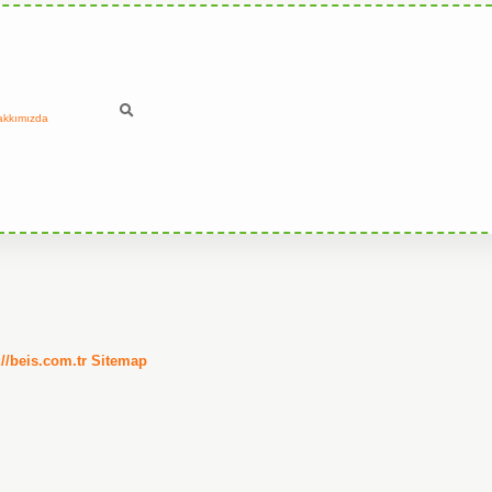
akkımızda
://beis.com.tr
Sitemap