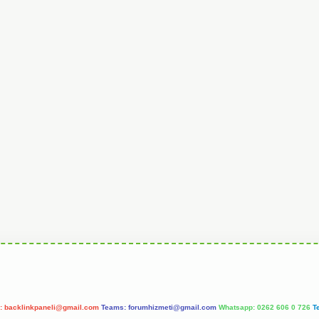
l:
backlinkpaneli@gmail.com
Teams:
forumhizmeti@gmail.com
Whatsapp: 0262 606 0 726
T