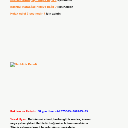
Istanbul Karaağaç nereye bağlı ?
için
admin
Istanbul Karaağaç nereye bağlı ?
için
Kaplan
Helak edici 7 şey nedir ?
için
admin
Reklam ve İletişim:
Skype: live:.cid.575569c608265c69
Yasal Uyarı:
Bu internet sitesi, herhangi bir marka, kurum
veya şahıs şirketi ile hiçbir bağlantısı bulunmamaktadır.
Sitede yalnızca kendi hazırladığımız makaleler