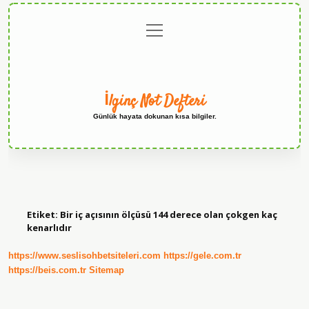
menüyü
Anasayfa
Gizlilik
Yasal
Hakkımızda
aç
Politikası
Uyarı
İlginç Not Defteri
Günlük hayata dokunan kısa bilgiler.
Etiket:
Bir iç açısının ölçüsü 144 derece olan çokgen kaç
kenarlıdır
https://www.seslisohbetsiteleri.com
https://gele.com.tr
https://beis.com.tr
Sitemap