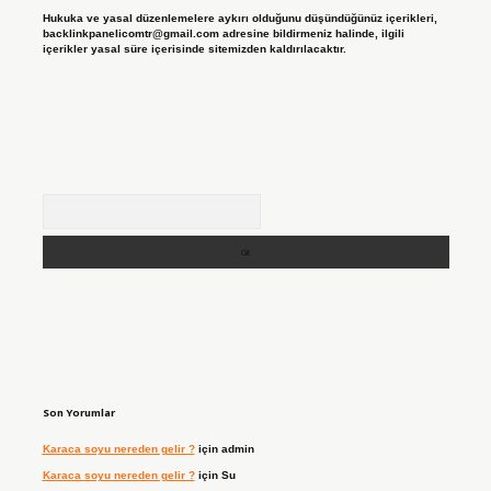
Hukuka ve yasal düzenlemelere aykırı olduğunu düşündüğünüz içerikleri,
backlinkpanelicomtr@gmail.com
adresine bildirmeniz halinde, ilgili
içerikler yasal süre içerisinde sitemizden kaldırılacaktır.
Arama
Son Yorumlar
Karaca soyu nereden gelir ?
için
admin
Karaca soyu nereden gelir ?
için
Su