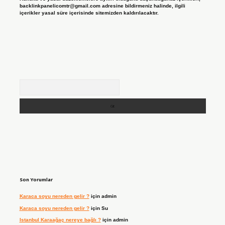
backlinkpanelicomtr@gmail.com
adresine bildirmeniz halinde, ilgili
içerikler yasal süre içerisinde sitemizden kaldırılacaktır.
Arama
Son Yorumlar
Karaca soyu nereden gelir ?
için
admin
Karaca soyu nereden gelir ?
için
Su
Istanbul Karaağaç nereye bağlı ?
için
admin