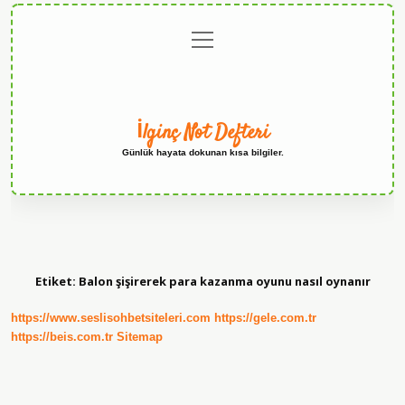
menüyü
Anasayfa
Gizlilik
Yasal
Hakkımızda
aç
Politikası
Uyarı
İlginç Not Defteri
Günlük hayata dokunan kısa bilgiler.
Etiket:
Balon şişirerek para kazanma oyunu nasıl oynanır
https://www.seslisohbetsiteleri.com
https://gele.com.tr
https://beis.com.tr
Sitemap