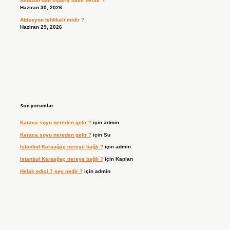
Amazon’dan sipariş nasıl verilir ?
Haziran 30, 2026
Ablasyon tehlikeli midir ?
Haziran 29, 2026
Son yorumlar
Karaca soyu nereden gelir ?
için
admin
Karaca soyu nereden gelir ?
için
Su
Istanbul Karaağaç nereye bağlı ?
için
admin
Istanbul Karaağaç nereye bağlı ?
için
Kaplan
Helak edici 7 şey nedir ?
için
admin