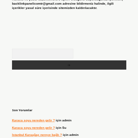
backlinkpanelicomtr@gmail.com
adresine bildirmeniz halinde, ilgili
içerikler yasal süre içerisinde sitemizden kaldırılacaktır.
Arama
Son Yorumlar
Karaca soyu nereden gelir ?
için
admin
Karaca soyu nereden gelir ?
için
Su
Istanbul Karaağaç nereye bağlı ?
için
admin