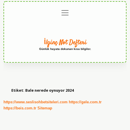
menüyü
Anasayfa
Gizlilik
Yasal
Hakkımızda
aç
Politikası
Uyarı
İlginç Not Defteri
Günlük hayata dokunan kısa bilgiler.
Etiket:
Bale nerede oynuyor 2024
https://www.seslisohbetsiteleri.com
https://gele.com.tr
https://beis.com.tr
Sitemap