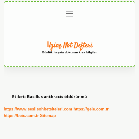
menüyü
Anasayfa
Gizlilik
Yasal
Hakkımızda
aç
Politikası
Uyarı
İlginç Not Defteri
Günlük hayata dokunan kısa bilgiler.
Etiket:
Bacillus anthracis öldürür mü
https://www.seslisohbetsiteleri.com
https://gele.com.tr
https://beis.com.tr
Sitemap