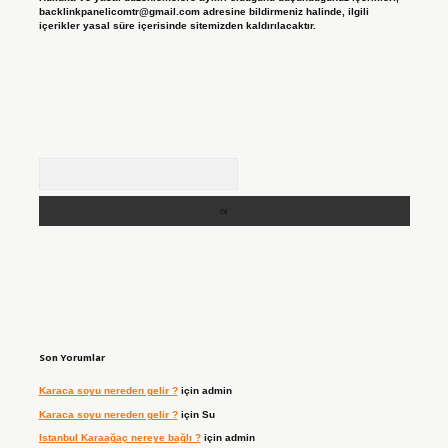
backlinkpanelicomtr@gmail.com
adresine bildirmeniz halinde, ilgili
içerikler yasal süre içerisinde sitemizden kaldırılacaktır.
Arama
Son Yorumlar
Karaca soyu nereden gelir ?
için
admin
Karaca soyu nereden gelir ?
için
Su
Istanbul Karaağaç nereye bağlı ?
için
admin