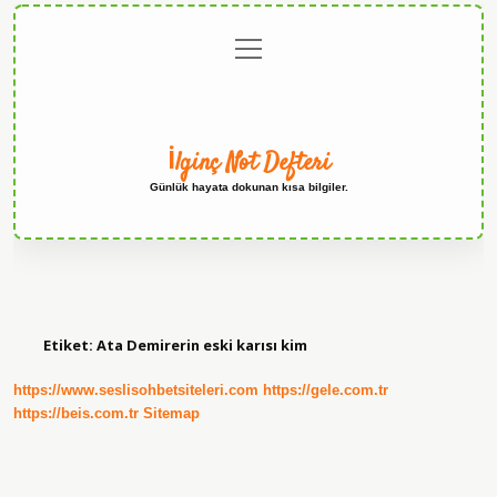
menüyü
Anasayfa
Gizlilik
Yasal
Hakkımızda
aç
Politikası
Uyarı
İlginç Not Defteri
Günlük hayata dokunan kısa bilgiler.
Etiket:
Ata Demirerin eski karısı kim
https://www.seslisohbetsiteleri.com
https://gele.com.tr
https://beis.com.tr
Sitemap