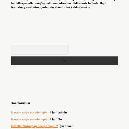
backlinkpanelicomtr@gmail.com
adresine bildirmeniz halinde, ilgili
içerikler yasal süre içerisinde sitemizden kaldırılacaktır.
Arama
Son Yorumlar
Karaca soyu nereden gelir ?
için
admin
Karaca soyu nereden gelir ?
için
Su
Istanbul Karaağaç nereye bağlı ?
için
admin