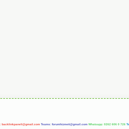
l:
backlinkpaneli@gmail.com
Teams:
forumhizmeti@gmail.com
Whatsapp: 0262 606 0 726
T