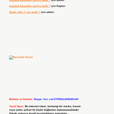
Istanbul Karaağaç nereye bağlı ?
için
admin
Istanbul Karaağaç nereye bağlı ?
için
Kaplan
Helak edici 7 şey nedir ?
için
admin
Reklam ve İletişim:
Skype: live:.cid.575569c608265c69
Yasal Uyarı:
Bu internet sitesi, herhangi bir marka, kurum
veya şahıs şirketi ile hiçbir bağlantısı bulunmamaktadır.
Sitede yalnızca kendi hazırladığımız makaleler