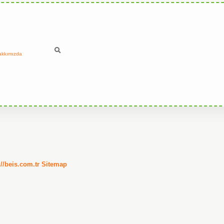
akkımızda
://beis.com.tr
Sitemap