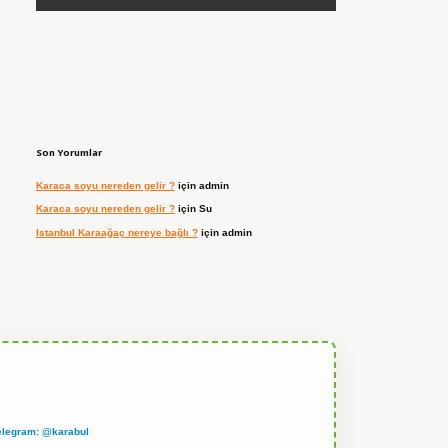
Son Yorumlar
Karaca soyu nereden gelir ?
için
admin
Karaca soyu nereden gelir ?
için
Su
Istanbul Karaağaç nereye bağlı ?
için
admin
elegram: @karabul