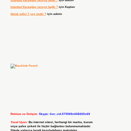
Istanbul Karaağaç nereye bağlı ?
için
admin
Istanbul Karaağaç nereye bağlı ?
için
Kaplan
Helak edici 7 şey nedir ?
için
admin
Reklam ve İletişim:
Skype: live:.cid.575569c608265c69
Yasal Uyarı:
Bu internet sitesi, herhangi bir marka, kurum
veya şahıs şirketi ile hiçbir bağlantısı bulunmamaktadır.
Sitede yalnızca kendi hazırladığımız makaleler