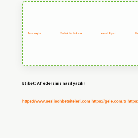
Anasayfa
Gizlilik Politikası
Yasal Uyarı
H
Etiket:
Af edersiniz nasıl yazılır
https://www.seslisohbetsiteleri.com
https://gele.com.tr
https