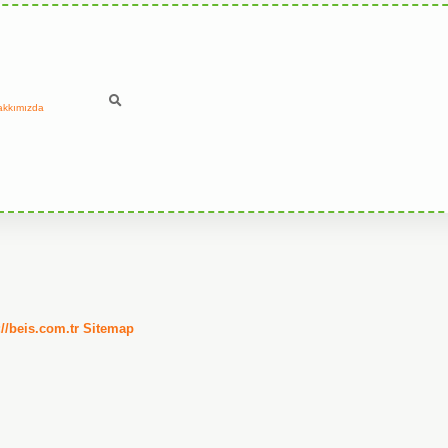
akkımızda
://beis.com.tr
Sitemap