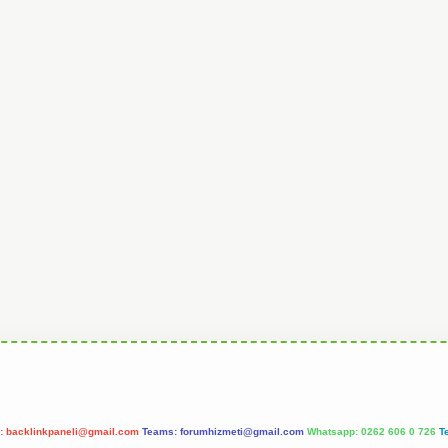
l:
backlinkpaneli@gmail.com
Teams:
forumhizmeti@gmail.com
Whatsapp: 0262 606 0 726
T