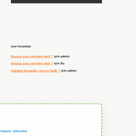
Son Yorumlar
Karaca soyu nereden gelir ?
için
admin
Karaca soyu nereden gelir ?
için
Su
Istanbul Karaağaç nereye bağlı ?
için
admin
elegram: @karabul