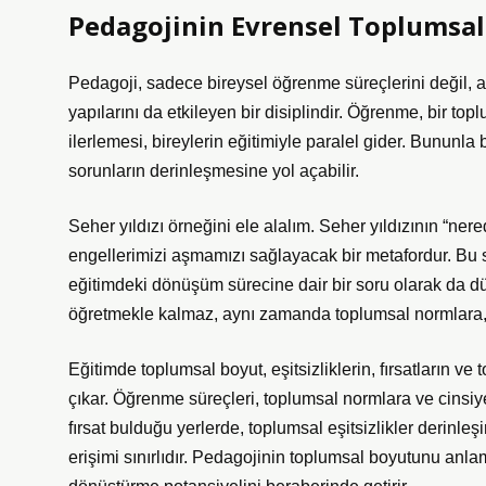
Pedagojinin Evrensel Toplumsa
Pedagoji, sadece bireysel öğrenme süreçlerini değil, a
yapılarını da etkileyen bir disiplindir. Öğrenme, bir to
ilerlemesi, bireylerin eğitimiyle paralel gider. Bununla b
sorunların derinleşmesine yol açabilir.
Seher yıldızı örneğini ele alalım. Seher yıldızının “nered
engellerimizi aşmamızı sağlayacak bir metafordur. Bu s
eğitimdeki dönüşüm sürecine dair bir soru olarak da düş
öğretmekle kalmaz, aynı zamanda toplumsal normlara, kül
Eğitimde toplumsal boyut, eşitsizliklerin, fırsatların ve 
çıkar. Öğrenme süreçleri, toplumsal normlara ve cinsiye
fırsat bulduğu yerlerde, toplumsal eşitsizlikler derinleş
erişimi sınırlıdır. Pedagojinin toplumsal boyutunu anlam