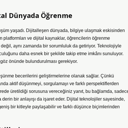
jital Dünyada Öğrenme
önüşüm yaşadı. Dijitalleşen dünyada, bilgiye ulaşmak eskisinden
m platformları ve dijital kaynaklar, öğrencilerin öğrenme
at değil, aynı zamanda bir sorumluluk da getiriyor. Teknolojiyle
culuğunu daha esnek bir şekilde takip etme imkânı sunuluyor.
de göz önünde bulundurulması gerekiyor.
üşünme becerilerini geliştirmelerine olanak sağlar. Çünkü
manda aktif düşünmeyi, sorgulamayı ve farklı perspektiflerden
erede üretildiği sorusuna vereceğiniz yanıt, bu bağlamda, sadec
rin bir anlayışı da işaret eder. Dijital teknolojiler sayesinde,
 geniş bir kitleyle paylaşabilir ve farklı düşünce biçimlerinden