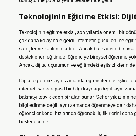
dönüştürme potansiyelini beraberinde getirir.
Teknolojinin Eğitime Etkisi: Di
Teknolojinin eğitime etkisi, son yıllarda önemli bir d
çok daha kolay hale geldi. İnternetin gücü, online eğiti
süreçlerine katılımını artırdı. Ancak bu, sadece bir fırs
desteklenen eğitimde, öğrenciye bireysel öğrenme yol
Ancak, dijital uçurumun ve eğitimdeki eşitsizliklerin 
Dijital öğrenme, aynı zamanda öğrencilerin eleştirel d
internet, sadece pasif bir bilgi kaynağı değil, aynı za
bakmayı teşvik eden bir alan sunar. Seher yıldızının n
bilgi edinme değil, aynı zamanda öğrenmeye dair daha de
öğrenciler kendi hızlarında öğrenebilir, fikirlerini daha
beslenebilirler.