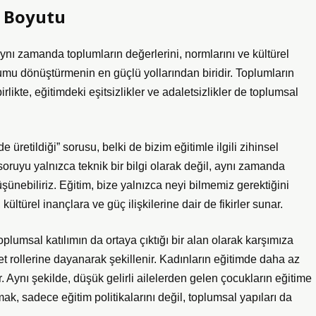
l Boyutu
ynı zamanda toplumların değerlerini, normlarını ve kültürel
plumu dönüştürmenin en güçlü yollarından biridir. Toplumların
irlikte, eğitimdeki eşitsizlikler ve adaletsizlikler de toplumsal
e üretildiği” sorusu, belki de bizim eğitimle ilgili zihinsel
oruyu yalnızca teknik bir bilgi olarak değil, aynı zamanda
ünebiliriz. Eğitim, bize yalnızca neyi bilmemiz gerektiğini
türel inançlara ve güç ilişkilerine dair de fikirler sunar.
toplumsal katılımın da ortaya çıktığı bir alan olarak karşımıza
t rollerine dayanarak şekillenir. Kadınların eğitimde daha az
ir. Aynı şekilde, düşük gelirli ailelerden gelen çocukların eğitime
ak, sadece eğitim politikalarını değil, toplumsal yapıları da