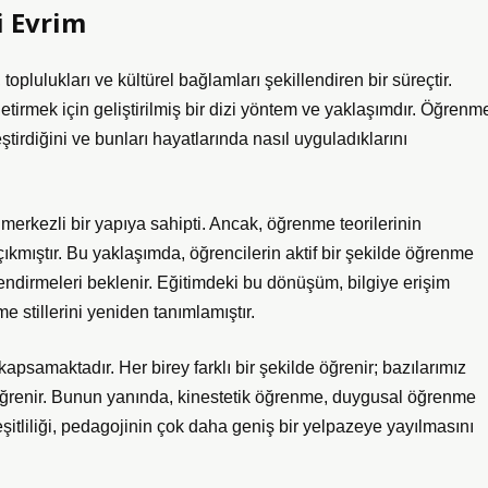
i Evrim
oplulukları ve kültürel bağlamları şekillendiren bir süreçtir.
getirmek için geliştirilmiş bir dizi yöntem ve yaklaşımdır. Öğrenm
lleştirdiğini ve bunları hayatlarında nasıl uyguladıklarını
merkezli bir yapıya sahipti. Ancak, öğrenme teorilerinin
 çıkmıştır. Bu yaklaşımda, öğrencilerin aktif bir şekilde öğrenme
endirmeleri beklenir. Eğitimdeki bu dönüşüm, bilgiye erişim
e stillerini yeniden tanımlamıştır.
apsamaktadır. Her birey farklı bir şekilde öğrenir; bazılarımız
iyi öğrenir. Bunun yanında, kinestetik öğrenme, duygusal öğrenme
çeşitliliği, pedagojinin çok daha geniş bir yelpazeye yayılmasını