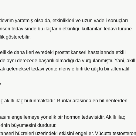
 devrim yaratmış olsa da, etkinlikleri ve uzun vadeli sonuçları
eri tedavisinde bu ilaçların etkinliği, kullanılan tedavi türüne
k gösterebilir.
ellikle daha ileri evredeki prostat kanseri hastalarında etkili
nde aynı derecede başarılı olmadığı da vurgulanmıştır. Yani, akıll
ak geleneksel tedavi yöntemleriyle birlikte güçlü bir alternatif
?
ç akıllı ilaç bulunmaktadır. Bunlar arasında en bilinenlerden
asını engellemeye yönelik bir hormon tedavisidir. Akıllı ilaç
erinin büyümesini durdurur.
anseri hücreleri üzerindeki etkisini engeller. Vücutta testostero