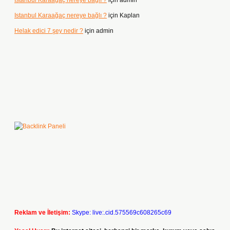
Istanbul Karaağaç nereye bağlı ?
için
admin
Istanbul Karaağaç nereye bağlı ?
için
Kaplan
Helak edici 7 şey nedir ?
için
admin
Reklam ve İletişim:
Skype: live:.cid.575569c608265c69