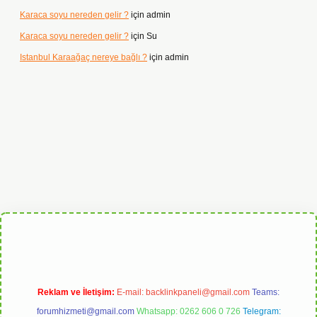
Karaca soyu nereden gelir ?
için
admin
Karaca soyu nereden gelir ?
için
Su
Istanbul Karaağaç nereye bağlı ?
için
admin
rabet
Reklam ve İletişim:
E-mail:
backlinkpaneli@gmail.com
Teams:
forumhizmeti@gmail.com
Whatsapp: 0262 606 0 726
Telegram: