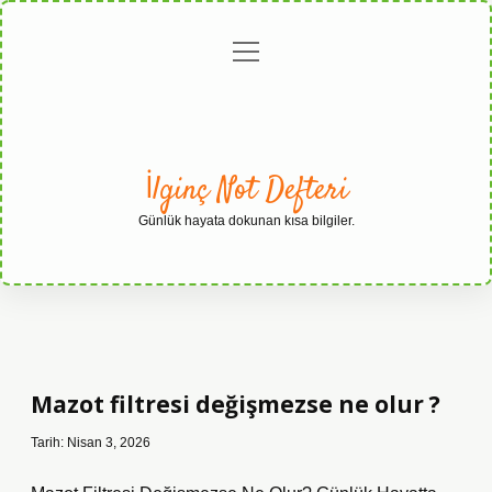
menüyü
Anasayfa
Gizlilik
Yasal
Hakkımızda
aç
Politikası
Uyarı
İlginç Not Defteri
Günlük hayata dokunan kısa bilgiler.
Mazot filtresi değişmezse ne olur ?
Tarih: Nisan 3, 2026