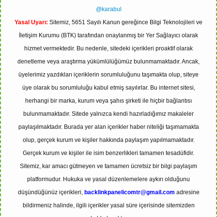
@karabul
Yasal Uyarı:
Sitemiz, 5651 Sayılı Kanun gereğince Bilgi Teknolojileri ve
İletişim Kurumu (BTK) tarafından onaylanmış bir Yer Sağlayıcı olarak
hizmet vermektedir. Bu nedenle, sitedeki içerikleri proaktif olarak
denetleme veya araştırma yükümlülüğümüz bulunmamaktadır. Ancak,
üyelerimiz yazdıkları içeriklerin sorumluluğunu taşımakta olup, siteye
üye olarak bu sorumluluğu kabul etmiş sayılırlar. Bu internet sitesi,
herhangi bir marka, kurum veya şahıs şirketi ile hiçbir bağlantısı
bulunmamaktadır. Sitede yalnızca kendi hazırladığımız makaleler
paylaşılmaktadır. Burada yer alan içerikler haber niteliği taşımamakta
olup, gerçek kurum ve kişiler hakkında paylaşım yapılmamaktadır.
Gerçek kurum ve kişiler ile isim benzerlikleri tamamen tesadüfidir.
Sitemiz, kar amacı gütmeyen ve tamamen ücretsiz bir bilgi paylaşım
platformudur. Hukuka ve yasal düzenlemelere aykırı olduğunu
düşündüğünüz içerikleri,
backlinkpanelicomtr@gmail.com
adresine
bildirmeniz halinde, ilgili içerikler yasal süre içerisinde sitemizden