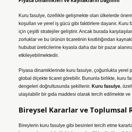
Piyasa Dinamikleri ve Kaynakların Dağılımı
Kuru fasulye, özellikle gelişmekte olan ülkelerde önemli
koşulları ve yerel iş gücü gibi faktörlere dayanır. Kuru 
için çeşitli stratejiler geliştirir. Ancak burada karşılaş
zorluklar ve bu ürünün ticaretinin kısıtlılığından kaynak
hububat üreticilerine kıyasla daha dar bir pazar alanına
etkileyebilmektedir.
Piyasa dinamiklerinde kuru fasulye, çoğunlukla yerel pa
global ölçekte ticaret görebilir. Bununla birlikte, kuru f
dengeleri doğrultusunda şekillenir.
Kuru fasulye
, öze
ulaşılabilir bir gıda maddesi olarak tercih edilmekte v
Bireysel Kararlar ve Toplumsal 
Bireylerin kuru fasulye gibi besinleri tercih etme karar