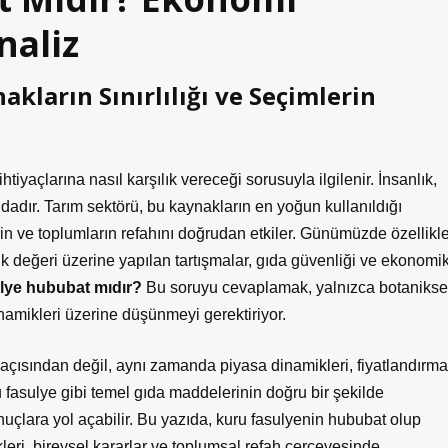
naliz
kların Sınırlılığı ve Seçimlerin
htiyaçlarına nasıl karşılık vereceği sorusuyla ilgilenir. İnsanlık,
ndadır. Tarım sektörü, bu kaynakların en yoğun kullanıldığı
rin ve toplumların refahını doğrudan etkiler. Günümüzde özellikl
k değeri üzerine yapılan tartışmalar, gıda güvenliği ve ekonomi
lye hububat mıdır?
Bu soruyu cevaplamak, yalnızca botanikse
amikleri üzerine düşünmeyi gerektiriyor.
i açısından değil, aynı zamanda piyasa dinamikleri, fiyatlandırma
u fasulye gibi temel gıda maddelerinin doğru bir şekilde
uçlara yol açabilir. Bu yazıda, kuru fasulyenin hububat olup
leri, bireysel kararlar ve toplumsal refah çerçevesinde