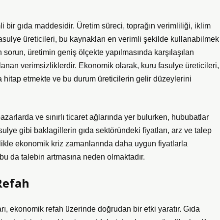
 bir gıda maddesidir. Üretim süreci, toprağın verimliliği, iklim
fasulye üreticileri, bu kaynakları en verimli şekilde kullanabilmek
ılan sorun, üretimin geniş ölçekte yapılmasında karşılaşılan
lanan verimsizliklerdir. Ekonomik olarak, kuru fasulye üreticileri,
 hitap etmekte ve bu durum üreticilerin gelir düzeylerini
zarlarda ve sınırlı ticaret ağlarında yer bulurken, hububatlar
asulye gibi baklagillerin gıda sektöründeki fiyatları, arz ve talep
llikle ekonomik kriz zamanlarında daha uygun fiyatlarla
e bu da talebin artmasına neden olmaktadır.
Refah
ları, ekonomik refah üzerinde doğrudan bir etki yaratır. Gıda