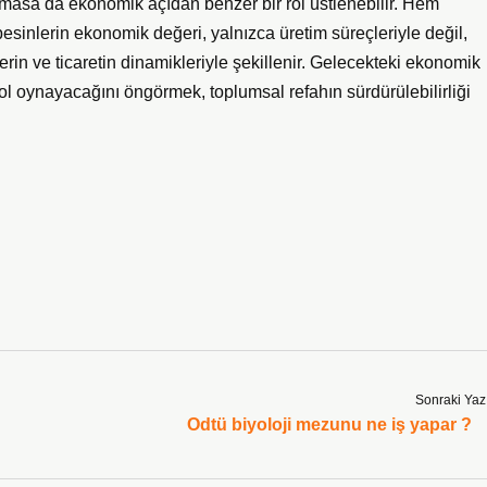
ılmasa da ekonomik açıdan benzer bir rol üstlenebilir. Hem
esinlerin ekonomik değeri, yalnızca üretim süreçleriyle değil,
rin ve ticaretin dinamikleriyle şekillenir. Gelecekteki ekonomik
 rol oynayacağını öngörmek, toplumsal refahın sürdürülebilirliği
Sonraki Yaz
Odtü biyoloji mezunu ne iş yapar ?