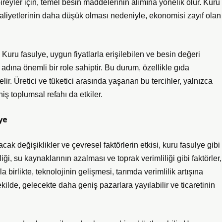
bireyler için, temel besin maddelerinin alımına yönelik olur. Kuru
aliyetlerinin daha düşük olması nedeniyle, ekonomisi zayıf olan
 Kuru fasulye, uygun fiyatlarla erişilebilen ve besin değeri
adına önemli bir role sahiptir. Bu durum, özellikle gıda
ir. Üretici ve tüketici arasında yaşanan bu tercihler, yalnızca
ş toplumsal refahı da etkiler.
ye
ak değişiklikler ve çevresel faktörlerin etkisi, kuru fasulye gibi
iği, su kaynaklarının azalması ve toprak verimliliği gibi faktörler,
la birlikte, teknolojinin gelişmesi, tarımda verimlilik artışına
kilde, gelecekte daha geniş pazarlara yayılabilir ve ticaretinin