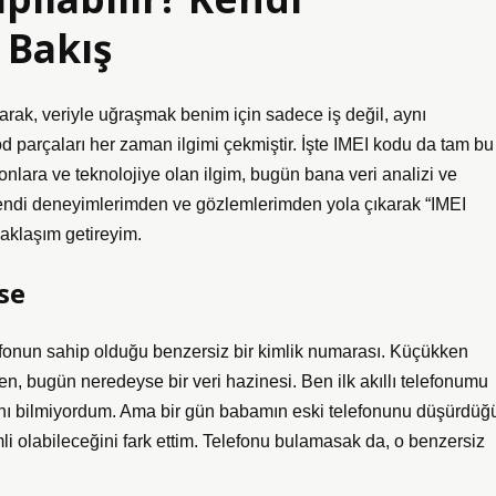
 Bakış
ak, veriyle uğraşmak benim için sadece iş değil, aynı
 parçaları her zaman ilgimi çekmiştir. İşte IMEI kodu da tam bu
onlara ve teknolojiye olan ilgim, bugün bana veri analizi ve
kendi deneyimlerimden ve gözlemlerimden yola çıkarak “IMEI
yaklaşım getireyim.
se
lefonun sahip olduğu benzersiz bir kimlik numarası. Küçükken
n, bugün neredeyse bir veri hazinesi. Ben ilk akıllı telefonumu
ını bilmiyordum. Ama bir gün babamın eski telefonunu düşürdüğ
i olabileceğini fark ettim. Telefonu bulamasak da, o benzersiz