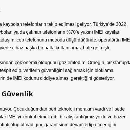
k
a kaybolan telefonların takip edilmesi geliyor. Türkiye’de 2022
ybolan ya da çalınan telefonların %70’e yakını IMEI kayıtları
rkadaşım, cep telefonunu metroda düşürdüğünde, operatörün IME
 sayede cihaz başka bir hatla kullanılamaz hale gelmişti.
ısından çok önemli olduğunu gözlemledim. Örneğin, bir startup’t
 tespit edip, verilerin güvenliğini sağlamak için bloklama
lerin de IMEI kodunu ciddiye alması gerektiğini gösteriyor.
a Güvenlik
l oynuyor. Çocukluğumdan beri teknoloji merakım vardı ve lisede
ar IMEI’yi kontrol etmek gibi bir alışkanlığımız yoktu ve bazen
çalıntı olup olmadığını, garantisinin devam edip etmediğini