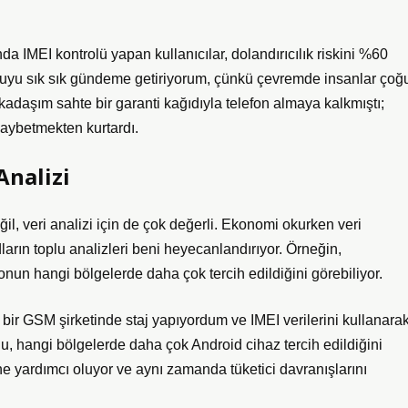
a IMEI kontrolü yapan kullanıcılar, dolandırıcılık riskini %60
onuyu sık sık gündeme getiriyorum, çünkü çevremde insanlar çoğ
kadaşım sahte bir garanti kağıdıyla telefon almaya kalkmıştı;
kaybetmekten kurtardı.
Analizi
ğil, veri analizi için de çok değerli. Ekonomi okurken veri
arın toplu analizleri beni heyecanlandırıyor. Örneğin,
fonun hangi bölgelerde daha çok tercih edildiğini görebiliyor.
bir GSM şirketinde staj yapıyordum ve IMEI verilerini kullanarak
, hangi bölgelerde daha çok Android cihaz tercih edildiğini
ne yardımcı oluyor ve aynı zamanda tüketici davranışlarını