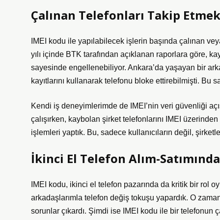
Çalınan Telefonları Takip Etme
IMEI kodu ile yapılabilecek işlerin başında çalınan vey
yılı içinde BTK tarafından açıklanan raporlara göre, ka
sayesinde engellenebiliyor. Ankara’da yaşayan bir a
kayıtlarını kullanarak telefonu bloke ettirebilmişti. Bu
Kendi iş deneyimlerimde de IMEI’nin veri güvenliği aç
çalışırken, kaybolan şirket telefonlarını IMEI üzerinden
işlemleri yaptık. Bu, sadece kullanıcıların değil, şirket
İkinci El Telefon Alım-Satımınd
IMEI kodu, ikinci el telefon pazarında da kritik bir ro
arkadaşlarımla telefon değiş tokuşu yapardık. O zamanl
sorunlar çıkardı. Şimdi ise IMEI kodu ile bir telefonun 