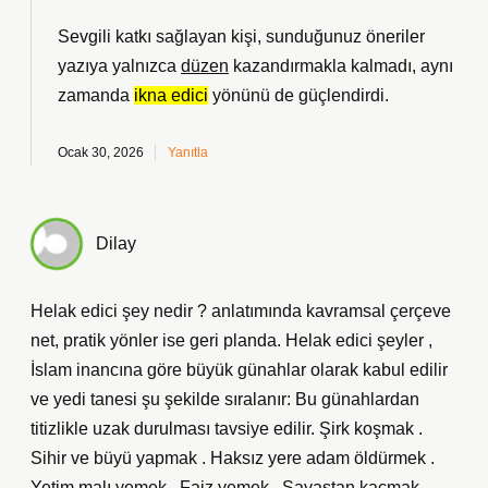
Sevgili katkı sağlayan kişi, sunduğunuz öneriler
yazıya yalnızca
düzen
kazandırmakla kalmadı, aynı
zamanda
ikna edici
yönünü de güçlendirdi.
Ocak 30, 2026
Yanıtla
Dilay
Helak edici şey nedir ? anlatımında kavramsal çerçeve
net, pratik yönler ise geri planda. Helak edici şeyler ,
İslam inancına göre büyük günahlar olarak kabul edilir
ve yedi tanesi şu şekilde sıralanır: Bu günahlardan
titizlikle uzak durulması tavsiye edilir. Şirk koşmak .
Sihir ve büyü yapmak . Haksız yere adam öldürmek .
Yetim malı yemek . Faiz yemek . Savaştan kaçmak .