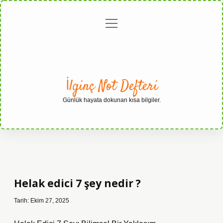
menüyü
Anasayfa
Gizlilik
Yasal
Hakkımızda
aç
Politikası
Uyarı
İlginç Not Defteri
Günlük hayata dokunan kısa bilgiler.
Helak edici 7 şey nedir ?
Tarih: Ekim 27, 2025