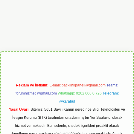
operabet
Reklam ve İletişim:
E-mail:
backlinkpaneli@gmail.com
Teams:
forumhizmeti@gmail.com
Whatsapp: 0262 606 0 726
Telegram:
@karabul
Yasal Uyarı:
Sitemiz, 5651 Sayılı Kanun gereğince Bilgi Teknolojileri ve
İletişim Kurumu (BTK) tarafından onaylanmış bir Yer Sağlayıcı olarak
hizmet vermektedir. Bu nedenle, sitedeki içerikleri proaktif olarak
denetleme veya araştırma yükümlülüğümüz bulunmamaktadır. Ancak,