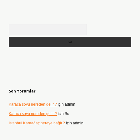
Arama
Son Yorumlar
Karaca soyu nereden gelir ?
için
admin
Karaca soyu nereden gelir ?
için
Su
Istanbul Karaağaç nereye bağlı ?
için
admin