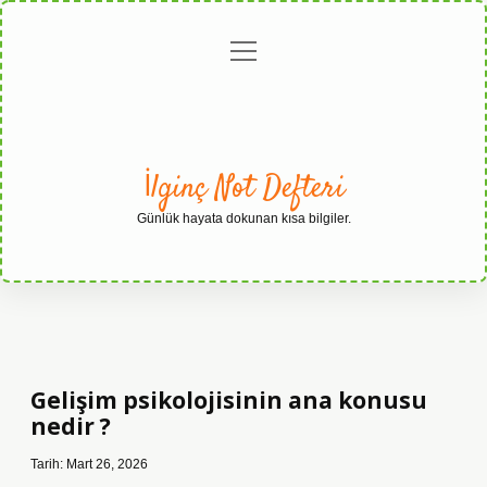
menüyü
Anasayfa
Gizlilik
Yasal
Hakkımızda
aç
Politikası
Uyarı
İlginç Not Defteri
Günlük hayata dokunan kısa bilgiler.
Gelişim psikolojisinin ana konusu
nedir ?
Tarih: Mart 26, 2026