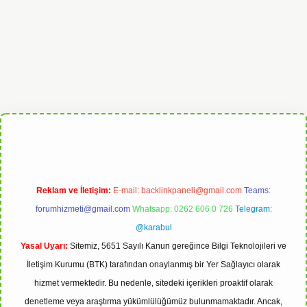
abet
Reklam ve İletişim:
E-mail:
backlinkpaneli@gmail.com
Teams:
forumhizmeti@gmail.com
Whatsapp: 0262 606 0 726
Telegram:
@karabul
Yasal Uyarı:
Sitemiz, 5651 Sayılı Kanun gereğince Bilgi Teknolojileri ve
İletişim Kurumu (BTK) tarafından onaylanmış bir Yer Sağlayıcı olarak
hizmet vermektedir. Bu nedenle, sitedeki içerikleri proaktif olarak
denetleme veya araştırma yükümlülüğümüz bulunmamaktadır. Ancak,