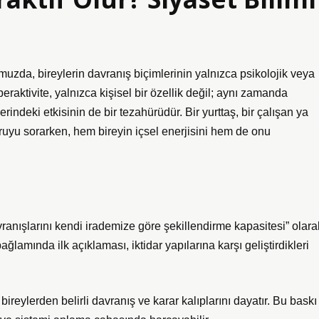
muzda, bireylerin davranış biçimlerinin yalnızca psikolojik veya
eraktivite, yalnızca kişisel bir özellik değil; aynı zamanda
erindeki etkisinin de bir tezahürüdür. Bir yurttaş, bir çalışan ya
oruyu sorarken, hem bireyin içsel enerjisini hem de onu
vranışlarını kendi irademize göre şekillendirme kapasitesi” olara
bağlamında ilk açıklaması, iktidar yapılarına karşı geliştirdikleri
ireylerden belirli davranış ve karar kalıplarını dayatır. Bu baskı