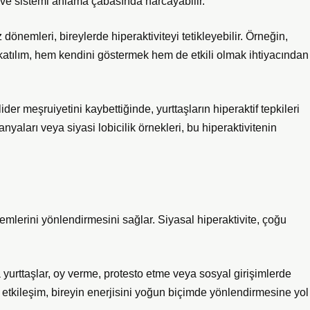
a ve sistemi anlama çabasında harcayabilir.
z dönemleri, bireylerde hiperaktiviteyi tetikleyebilir. Örneğin,
 katılım, hem kendini göstermek hem de etkili olmak ihtiyacından
der meşruiyetini kaybettiğinde, yurttaşların hiperaktif tepkileri
yaları veya siyasi lobicilik örnekleri, bu hiperaktivitenin
lemlerini yönlendirmesini sağlar. Siyasal hiperaktivite, çoğu
 yurttaşlar, oy verme, protesto etme veya sosyal girişimlerde
li etkileşim, bireyin enerjisini yoğun biçimde yönlendirmesine yol