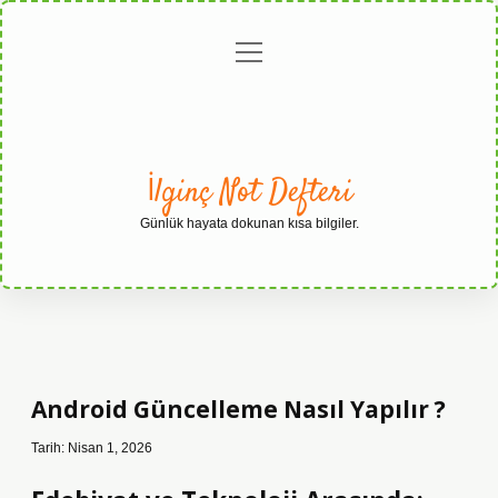
menüyü
Anasayfa
Gizlilik
Yasal
Hakkımızda
aç
Politikası
Uyarı
İlginç Not Defteri
Günlük hayata dokunan kısa bilgiler.
Android Güncelleme Nasıl Yapılır ?
Tarih: Nisan 1, 2026