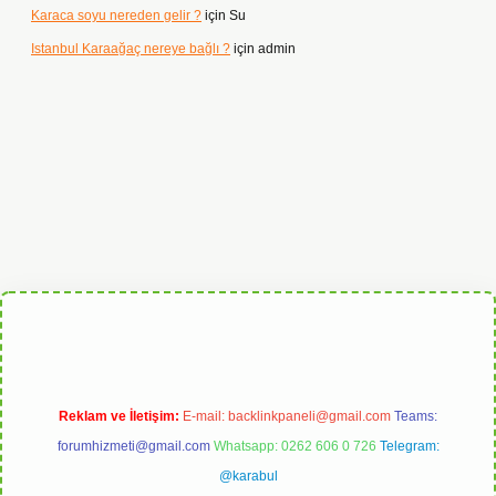
Karaca soyu nereden gelir ?
için
Su
Istanbul Karaağaç nereye bağlı ?
için
admin
rabet
Reklam ve İletişim:
E-mail:
backlinkpaneli@gmail.com
Teams:
forumhizmeti@gmail.com
Whatsapp: 0262 606 0 726
Telegram:
@karabul