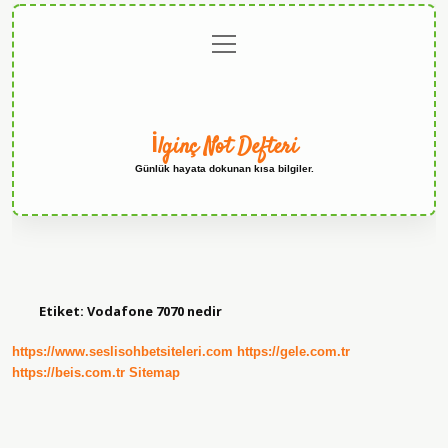
menüyü
Anasayfa
Gizlilik
Yasal
Hakkımızda
aç
Politikası
Uyarı
İlginç Not Defteri
Günlük hayata dokunan kısa bilgiler.
Etiket:
Vodafone 7070 nedir
https://www.seslisohbetsiteleri.com
https://gele.com.tr
https://beis.com.tr
Sitemap