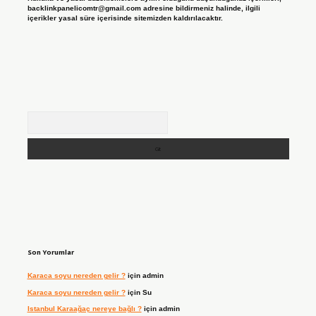
backlinkpanelicomtr@gmail.com
adresine bildirmeniz halinde, ilgili
içerikler yasal süre içerisinde sitemizden kaldırılacaktır.
Arama
Son Yorumlar
Karaca soyu nereden gelir ?
için
admin
Karaca soyu nereden gelir ?
için
Su
Istanbul Karaağaç nereye bağlı ?
için
admin