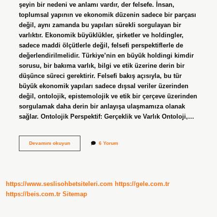
şeyin bir nedeni ve anlamı vardır, der felsefe. İnsan,
toplumsal yapının ve ekonomik düzenin sadece bir parçası
değil, aynı zamanda bu yapıları sürekli sorgulayan bir
varlıktır. Ekonomik büyüklükler, şirketler ve holdingler,
sadece maddi ölçütlerle değil, felsefi perspektiflerle de
değerlendirilmelidir. Türkiye’nin en büyük holdingi kimdir
sorusu, bir bakıma varlık, bilgi ve etik üzerine derin bir
düşünce süreci gerektirir. Felsefi bakış açısıyla, bu tür
büyük ekonomik yapıları sadece dışsal veriler üzerinden
değil, ontolojik, epistemolojik ve etik bir çerçeve üzerinden
sorgulamak daha derin bir anlayışa ulaşmamıza olanak
sağlar. Ontolojik Perspektif: Gerçeklik ve Varlık Ontoloji,…
Türkiye’nin
Devamını okuyun
6 Yorum
en
büyük
holdingi
kim
?
https://www.seslisohbetsiteleri.com
https://gele.com.tr
https://beis.com.tr
Sitemap