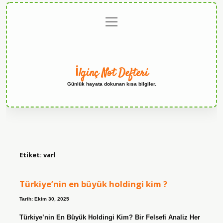
menüyü
Anasayfa
Gizlilik
Yasal
Hakkımızda
aç
Politikası
Uyarı
İlginç Not Defteri
Günlük hayata dokunan kısa bilgiler.
Etiket:
varl
Türkiye’nin en büyük holdingi kim ?
Tarih: Ekim 30, 2025
Türkiye’nin En Büyük Holdingi Kim? Bir Felsefi Analiz Her