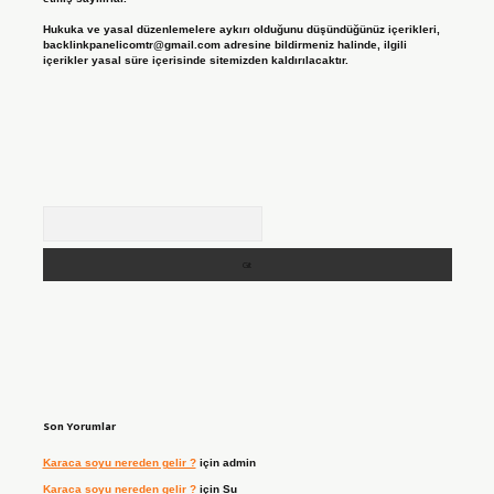
Hukuka ve yasal düzenlemelere aykırı olduğunu düşündüğünüz içerikleri,
backlinkpanelicomtr@gmail.com
adresine bildirmeniz halinde, ilgili
içerikler yasal süre içerisinde sitemizden kaldırılacaktır.
Arama
Son Yorumlar
Karaca soyu nereden gelir ?
için
admin
Karaca soyu nereden gelir ?
için
Su