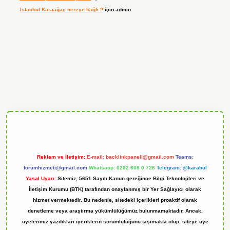
Istanbul Karaağaç nereye bağlı ?
için
admin
ndoperabet
Reklam ve İletişim:
E-mail:
backlinkpaneli@gmail.com
Teams:
forumhizmeti@gmail.com
Whatsapp: 0262 606 0 726
Telegram: @karabul
Yasal Uyarı:
Sitemiz, 5651 Sayılı Kanun gereğince Bilgi Teknolojileri ve
İletişim Kurumu (BTK) tarafından onaylanmış bir Yer Sağlayıcı olarak
hizmet vermektedir. Bu nedenle, sitedeki içerikleri proaktif olarak
denetleme veya araştırma yükümlülüğümüz bulunmamaktadır. Ancak,
üyelerimiz yazdıkları içeriklerin sorumluluğunu taşımakta olup, siteye üye