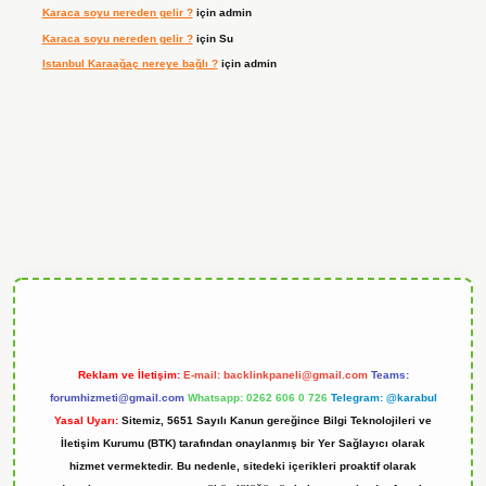
Karaca soyu nereden gelir ?
için
admin
Karaca soyu nereden gelir ?
için
Su
Istanbul Karaağaç nereye bağlı ?
için
admin
ndoperabet
Reklam ve İletişim:
E-mail:
backlinkpaneli@gmail.com
Teams:
forumhizmeti@gmail.com
Whatsapp: 0262 606 0 726
Telegram: @karabul
Yasal Uyarı:
Sitemiz, 5651 Sayılı Kanun gereğince Bilgi Teknolojileri ve
İletişim Kurumu (BTK) tarafından onaylanmış bir Yer Sağlayıcı olarak
hizmet vermektedir. Bu nedenle, sitedeki içerikleri proaktif olarak