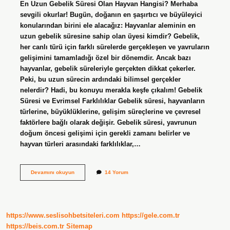
En Uzun Gebelik Süresi Olan Hayvan Hangisi? Merhaba
sevgili okurlar! Bugün, doğanın en şaşırtıcı ve büyüleyici
konularından birini ele alacağız: Hayvanlar aleminin en
uzun gebelik süresine sahip olan üyesi kimdir? Gebelik,
her canlı türü için farklı sürelerde gerçekleşen ve yavruların
gelişimini tamamladığı özel bir dönemdir. Ancak bazı
hayvanlar, gebelik süreleriyle gerçekten dikkat çekerler.
Peki, bu uzun sürecin ardındaki bilimsel gerçekler
nelerdir? Hadi, bu konuyu merakla keşfe çıkalım! Gebelik
Süresi ve Evrimsel Farklılıklar Gebelik süresi, hayvanların
türlerine, büyüklüklerine, gelişim süreçlerine ve çevresel
faktörlere bağlı olarak değişir. Gebelik süresi, yavrunun
doğum öncesi gelişimi için gerekli zamanı belirler ve
hayvan türleri arasındaki farklılıklar,…
En
Devamını okuyun
14 Yorum
uzun
gebelik
süresi
olan
hayvan
https://www.seslisohbetsiteleri.com
https://gele.com.tr
hangisi
?
https://beis.com.tr
Sitemap