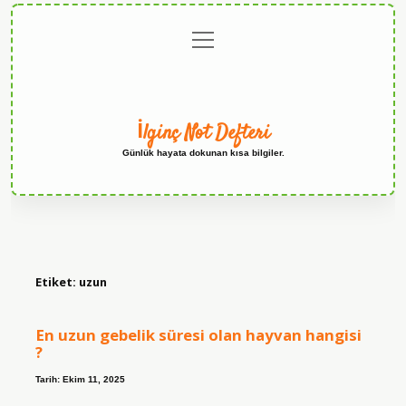
menüyü
Anasayfa
Gizlilik
Yasal
Hakkımızda
aç
Politikası
Uyarı
İlginç Not Defteri
Günlük hayata dokunan kısa bilgiler.
Etiket:
uzun
En uzun gebelik süresi olan hayvan hangisi
?
Tarih: Ekim 11, 2025