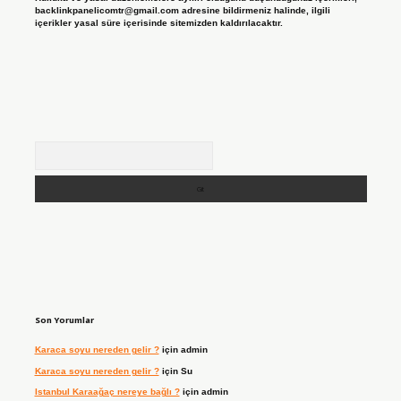
backlinkpanelicomtr@gmail.com
adresine bildirmeniz halinde, ilgili
içerikler yasal süre içerisinde sitemizden kaldırılacaktır.
Arama
Son Yorumlar
Karaca soyu nereden gelir ?
için
admin
Karaca soyu nereden gelir ?
için
Su
Istanbul Karaağaç nereye bağlı ?
için
admin