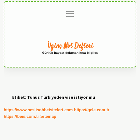
menüyü
Anasayfa
Gizlilik
Yasal
Hakkımızda
aç
Politikası
Uyarı
İlginç Not Defteri
Günlük hayata dokunan kısa bilgiler.
Etiket:
Tunus Türkiyeden vize istiyor mu
https://www.seslisohbetsiteleri.com
https://gele.com.tr
https://beis.com.tr
Sitemap