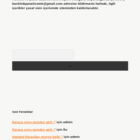
backlinkpanelicomtr@gmail.com
adresine bildirmeniz halinde, ilgili
içerikler yasal süre içerisinde sitemizden kaldırılacaktır.
Arama
Son Yorumlar
Karaca soyu nereden gelir ?
için
admin
Karaca soyu nereden gelir ?
için
Su
Istanbul Karaağaç nereye bağlı ?
için
admin