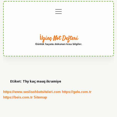
menüyü
Anasayfa
Gizlilik
Yasal
Hakkımızda
aç
Politikası
Uyarı
İlginç Not Defteri
Günlük hayata dokunan kısa bilgiler.
Etiket:
Thy kaç maaş ikramiye
https://www.seslisohbetsiteleri.com
https://gele.com.tr
https://beis.com.tr
Sitemap