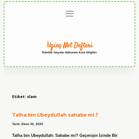
menüyü
Anasayfa
Gizlilik
Yasal
Hakkımızda
aç
Politikası
Uyarı
İlginç Not Defteri
Günlük hayata dokunan kısa bilgiler.
Etiket:
slam
Talha bin Ubeydullah sahabe mi ?
Tarih: Ekim 30, 2025
Talha bin Ubeydullah: Sahabe mi? Geçmişin İzinde Bir