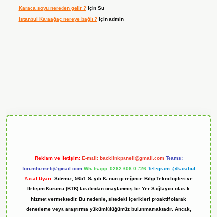
Karaca soyu nereden gelir ?
için
Su
Istanbul Karaağaç nereye bağlı ?
için
admin
erabet
Reklam ve İletişim:
E-mail:
backlinkpaneli@gmail.com
Teams:
forumhizmeti@gmail.com
Whatsapp: 0262 606 0 726
Telegram: @karabul
Yasal Uyarı:
Sitemiz, 5651 Sayılı Kanun gereğince Bilgi Teknolojileri ve
İletişim Kurumu (BTK) tarafından onaylanmış bir Yer Sağlayıcı olarak
hizmet vermektedir. Bu nedenle, sitedeki içerikleri proaktif olarak
denetleme veya araştırma yükümlülüğümüz bulunmamaktadır. Ancak,