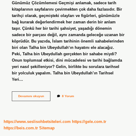
Günümüz Çözümlemesi Geçmişi anlamak, sadece tarih
kitaplarının sayfalarını çevirmekten çok daha fazlasıdır. Bir
tarihçi olarak, geçmişteki olayları ve figürleri, günümüzle
bağ kurarak değerlendirmek her zaman derin bir anlam
taşır. Çünkü her bir tarihi şahsiyet, yaşadığı dönemin
sadece bir parçası değil, aynı zamanda geleceğe uzanan bir
köprüdür. Bu yazıda, İslam tarihinin önemli sahabelerinden
biri olan Talha bin Ubeydullah‘ın hayatını ele alacağız.
Peki, Talha bin Ubeydullah gerçekten bir sahabe miydi?
Onun toplumsal etkisi, dini mücadelesi ve tarihi bağlamda
yeri nasıl şekilleniyor? Gelin, birlikte bu sorulara tarihsel
bir yolculuk yapalım. Talha bin Ubeydullah’ın Tarihsel
Yeri…
Talha
Devamını okuyun
8 Yorum
bin
Ubeydullah
sahabe
mi
?
https://www.seslisohbetsiteleri.com
https://gele.com.tr
https://beis.com.tr
Sitemap