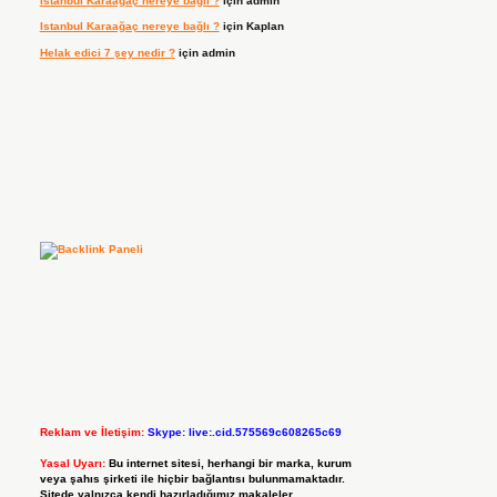
Istanbul Karaağaç nereye bağlı ?
için
admin
Istanbul Karaağaç nereye bağlı ?
için
Kaplan
Helak edici 7 şey nedir ?
için
admin
Reklam ve İletişim:
Skype: live:.cid.575569c608265c69
Yasal Uyarı:
Bu internet sitesi, herhangi bir marka, kurum
veya şahıs şirketi ile hiçbir bağlantısı bulunmamaktadır.
Sitede yalnızca kendi hazırladığımız makaleler