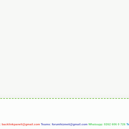
l:
backlinkpaneli@gmail.com
Teams:
forumhizmeti@gmail.com
Whatsapp: 0262 606 0 726
T