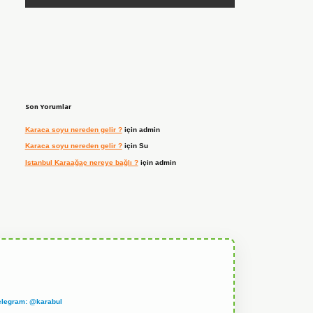
Son Yorumlar
Karaca soyu nereden gelir ?
için
admin
Karaca soyu nereden gelir ?
için
Su
Istanbul Karaağaç nereye bağlı ?
için
admin
elegram: @karabul