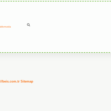
akkımızda
://beis.com.tr
Sitemap