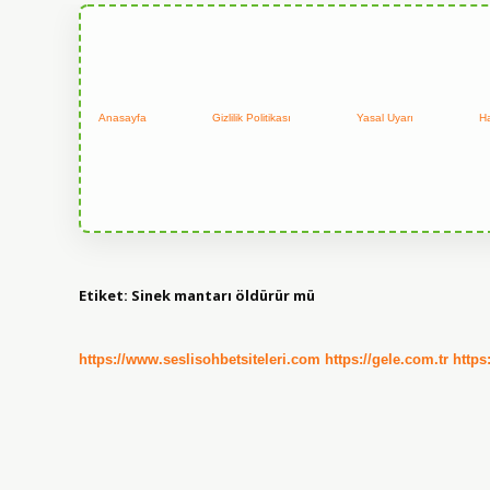
Anasayfa
Gizlilik Politikası
Yasal Uyarı
H
Etiket:
Sinek mantarı öldürür mü
https://www.seslisohbetsiteleri.com
https://gele.com.tr
https