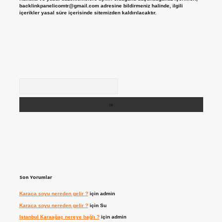
backlinkpanelicomtr@gmail.com
adresine bildirmeniz halinde, ilgili
içerikler yasal süre içerisinde sitemizden kaldırılacaktır.
Arama
Son Yorumlar
Karaca soyu nereden gelir ?
için
admin
Karaca soyu nereden gelir ?
için
Su
Istanbul Karaağaç nereye bağlı ?
için
admin