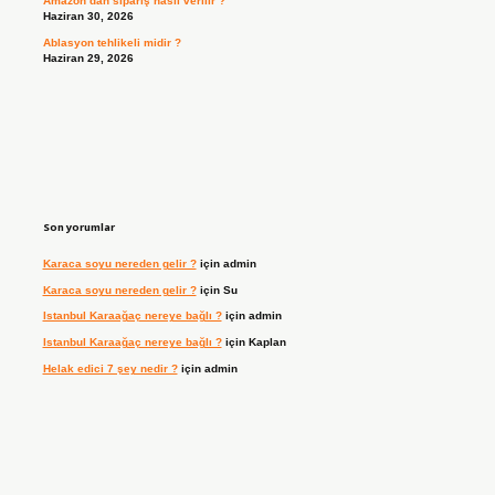
Amazon’dan sipariş nasıl verilir ?
Haziran 30, 2026
Ablasyon tehlikeli midir ?
Haziran 29, 2026
Son yorumlar
Karaca soyu nereden gelir ?
için
admin
Karaca soyu nereden gelir ?
için
Su
Istanbul Karaağaç nereye bağlı ?
için
admin
Istanbul Karaağaç nereye bağlı ?
için
Kaplan
Helak edici 7 şey nedir ?
için
admin