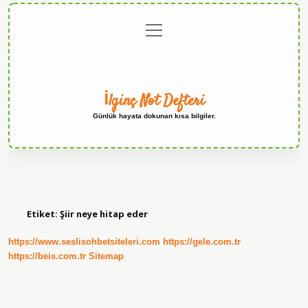
menüyü
Anasayfa
Gizlilik
Yasal
Hakkımızda
aç
Politikası
Uyarı
İlginç Not Defteri
Günlük hayata dokunan kısa bilgiler.
Etiket:
Şiir neye hitap eder
https://www.seslisohbetsiteleri.com
https://gele.com.tr
https://beis.com.tr
Sitemap