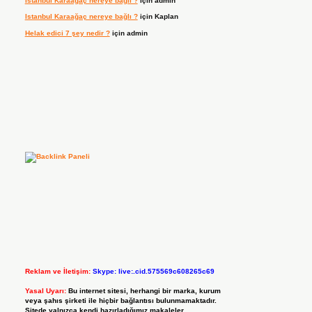
Istanbul Karaağaç nereye bağlı ?
için
admin
Istanbul Karaağaç nereye bağlı ?
için
Kaplan
Helak edici 7 şey nedir ?
için
admin
Reklam ve İletişim:
Skype: live:.cid.575569c608265c69
Yasal Uyarı:
Bu internet sitesi, herhangi bir marka, kurum
veya şahıs şirketi ile hiçbir bağlantısı bulunmamaktadır.
Sitede yalnızca kendi hazırladığımız makaleler