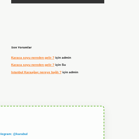
Son Yorumlar
Karaca soyu nereden gelir ?
için
admin
Karaca soyu nereden gelir ?
için
Su
Istanbul Karaağaç nereye bağlı ?
için
admin
elegram: @karabul