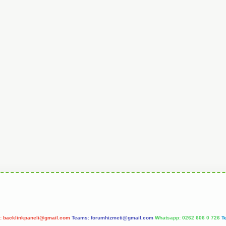
l:
backlinkpaneli@gmail.com
Teams:
forumhizmeti@gmail.com
Whatsapp: 0262 606 0 726
T