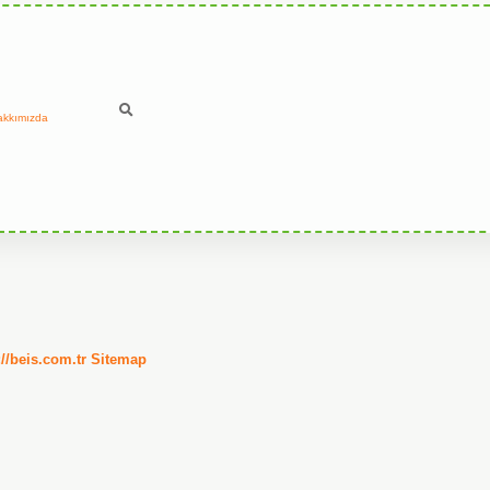
akkımızda
://beis.com.tr
Sitemap