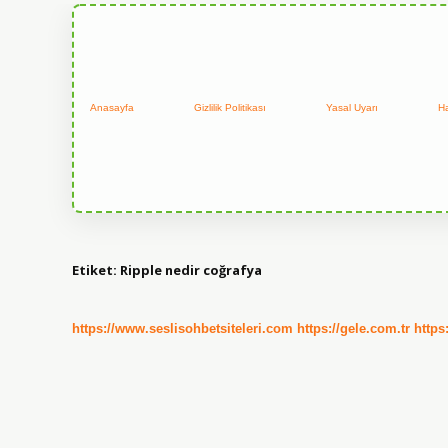
Anasayfa
Gizlilik Politikası
Yasal Uyarı
H
Etiket:
Ripple nedir coğrafya
https://www.seslisohbetsiteleri.com
https://gele.com.tr
https